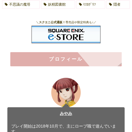
不思議の魔塔
妖精図書館
ﾋｴﾛｸﾞﾘﾌ
隠者
＼
スクエニ公式通販！
専売品や限定特典も♪／
プロフィール
みやみ
プレイ開始は2018年10月で、主にローブ職で遊んでいま
す。