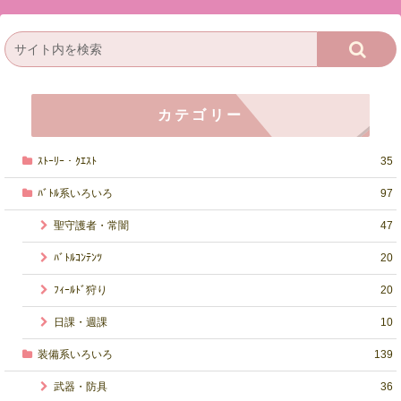
カテゴリー
ｽﾄｰﾘｰ・ｸｴｽﾄ
35
ﾊﾞﾄﾙ系いろいろ
97
聖守護者・常闇
47
ﾊﾞﾄﾙｺﾝﾃﾝﾂ
20
ﾌｨｰﾙﾄﾞ狩り
20
日課・週課
10
装備系いろいろ
139
武器・防具
36