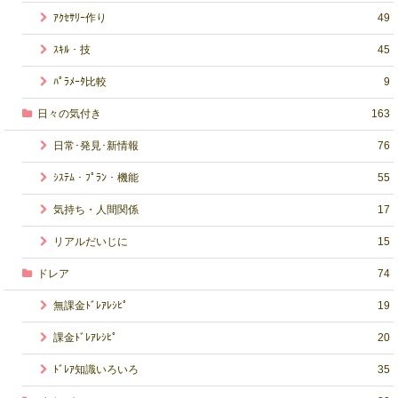
ｱｸｾｻﾘｰ作り
49
ｽｷﾙ・技
45
ﾊﾟﾗﾒｰﾀ比較
9
日々の気付き
163
日常･発見･新情報
76
ｼｽﾃﾑ・ﾌﾟﾗﾝ・機能
55
気持ち・人間関係
17
リアルだいじに
15
ドレア
74
無課金ﾄﾞﾚｱﾚｼﾋﾟ
19
課金ﾄﾞﾚｱﾚｼﾋﾟ
20
ﾄﾞﾚｱ知識いろいろ
35