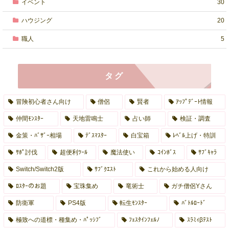
イベント
30
ハウジング
20
職人
5
タグ
冒険初心者さん向け
僧侶
賢者
ｱｯﾌﾟﾃﾞｰﾄ情報
仲間ﾓﾝｽﾀｰ
天地雷鳴士
占い師
検証・調査
金策・ﾊﾞｻﾞｰ相場
ﾃﾞｽﾏｽﾀｰ
白宝箱
ﾚﾍﾞﾙ上げ・特訓
ｻﾎﾟ討伐
超便利ﾂｰﾙ
魔法使い
ｺｲﾝﾎﾞｽ
ｻﾌﾞｷｬﾗ
Switch/Switch2版
ｻﾌﾞｸｴｽﾄ
これから始める人向け
ﾛｽﾀｰのお題
宝珠集め
竜術士
ガチ僧侶Yさん
防衛軍
PS4版
転生ﾓﾝｽﾀｰ
ﾊﾞﾄﾙﾛｰﾄﾞ
極致への道標・種集め・ﾊﾟｯｼﾌﾞ
ﾌｪｽﾀｲﾝﾌｪﾙﾉ
ｽﾗﾐｨβﾃｽﾄ