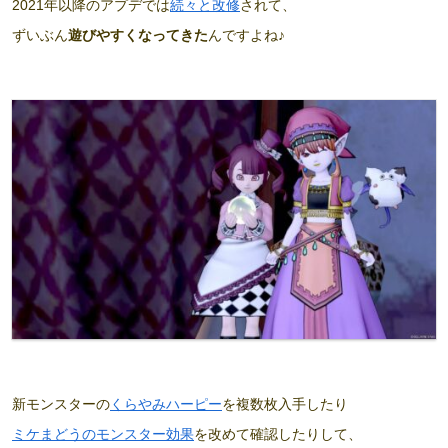
2021年以降のアプデでは
続々と改修
されて、
ずいぶん
遊びやすくなってきた
んですよね♪
新モンスターの
くらやみハーピー
を複数枚入手したり
ミケまどうのモンスター効果
を改めて確認したりして、