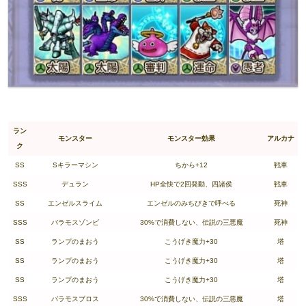
ラン
モンスター
モンスター効果
アルカナ
ク
SS
Sキラーマシン
ちから+12
戦車
SSS
デュラン
HP全快で2回発動、四諸侯
戦車
SS
エンゼルスライム
エンゼルのみちびきで呼べる
死神
SSS
バラモスゾンビ
30%で消費しない、伝説の三悪魔
死神
SS
ランプのまおう
こうげき魔力+30
塔
SS
ランプのまおう
こうげき魔力+30
塔
SS
ランプのまおう
こうげき魔力+30
塔
SSS
バラモスブロス
30%で消費しない、伝説の三悪魔
塔