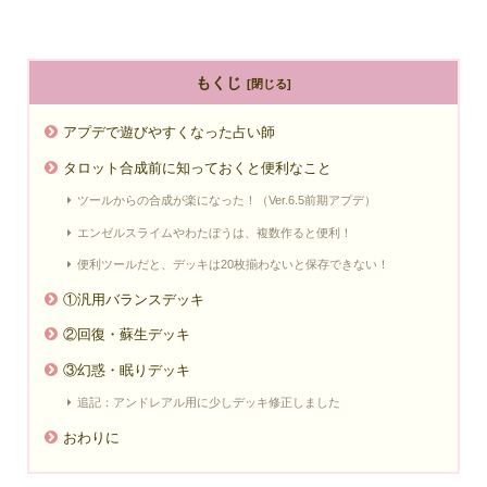
もくじ
アプデで遊びやすくなった占い師
タロット合成前に知っておくと便利なこと
ツールからの合成が楽になった！（Ver.6.5前期アプデ）
エンゼルスライムやわたぼうは、複数作ると便利！
便利ツールだと、デッキは20枚揃わないと保存できない！
①汎用バランスデッキ
②回復・蘇生デッキ
③幻惑・眠りデッキ
追記：アンドレアル用に少しデッキ修正しました
おわりに