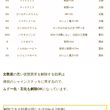
SS
マッドスミス
範囲+1m
太陽
SS
マッドスミス
範囲+1m
太陽
SS
ゴールデンスライム
HP+15
太陽
SS
メイデンドール
かいふく魔力+30
太陽
SS
エンゼルスライム
エンゼルのみちびきで呼べる
審判
SSS
バラモスゾンビ
30%で消費しない、伝説の三悪魔
審判
S
ミケまどう
射程+2m
運命
S
くらやみハーピー
射程と範囲+0.5m
運命
SS
レジェンドホース
かいふく魔力+25
運命
女教皇
の悪い状態異常を解除する効果は
僧侶のシャインステッキに準ずるので、
ムドー化・石化も解除OK
になっています。
解除できる効果が同じわざ(Ver.6.2改修)