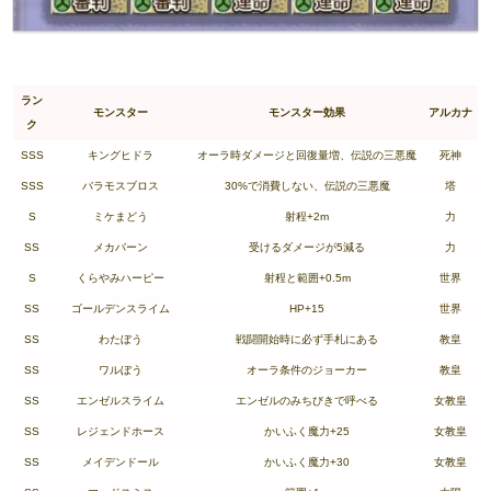
ラン
モンスター
モンスター効果
アルカナ
ク
SSS
キングヒドラ
オーラ時ダメージと回復量増、伝説の三悪魔
死神
SSS
バラモスブロス
30%で消費しない、伝説の三悪魔
塔
S
ミケまどう
射程+2m
力
SS
メカバーン
受けるダメージが5減る
力
S
くらやみハーピー
射程と範囲+0.5m
世界
SS
ゴールデンスライム
HP+15
世界
SS
わたぼう
戦闘開始時に必ず手札にある
教皇
SS
ワルぼう
オーラ条件のジョーカー
教皇
SS
エンゼルスライム
エンゼルのみちびきで呼べる
女教皇
SS
レジェンドホース
かいふく魔力+25
女教皇
SS
メイデンドール
かいふく魔力+30
女教皇