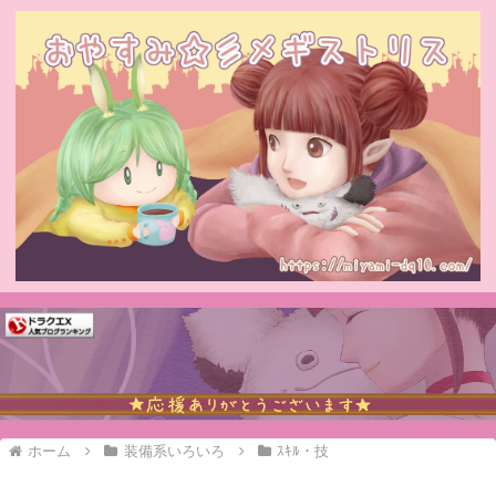
ホーム
装備系いろいろ
ｽｷﾙ・技