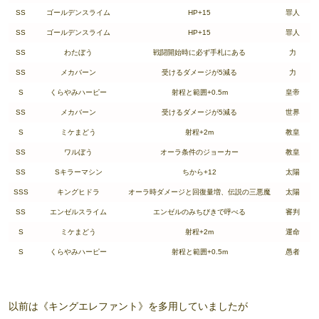
SS
ゴールデンスライム
HP+15
罪人
SS
ゴールデンスライム
HP+15
罪人
SS
わたぼう
戦闘開始時に必ず手札にある
力
SS
メカバーン
受けるダメージが5減る
力
S
くらやみハーピー
射程と範囲+0.5m
皇帝
SS
メカバーン
受けるダメージが5減る
世界
S
ミケまどう
射程+2m
教皇
SS
ワルぼう
オーラ条件のジョーカー
教皇
SS
Sキラーマシン
ちから+12
太陽
SSS
キングヒドラ
オーラ時ダメージと回復量増、伝説の三悪魔
太陽
SS
エンゼルスライム
エンゼルのみちびきで呼べる
審判
S
ミケまどう
射程+2m
運命
S
くらやみハーピー
射程と範囲+0.5m
愚者
以前は《キングエレファント》を多用していましたが