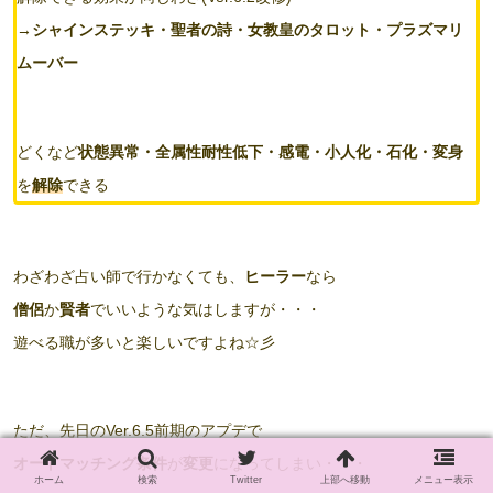
→
シャインステッキ・聖者の詩・女教皇のタロット・プラズマリ
ムーバー
どくなど
状態異常・全属性耐性低下・感電・小人化・石化・変身
を
解除
できる
わざわざ占い師で行かなくても、
ヒーラー
なら
僧侶
か
賢者
でいいような気はしますが・・・
遊べる職が多いと楽しいですよね☆彡
ただ、先日のVer.6.5前期のアプデで
オートマッチング条件
が
変更
になってしまい・・・
ホーム
検索
Twitter
上部へ移動
メニュー表示