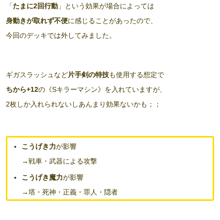
「
たまに2回行動
」という効果が場合によっては
身動きが取れず不便
に感じることがあったので、
今回のデッキでは外してみました。
ギガスラッシュなど
片手剣の特技
も使用する想定で
ちから+12
の《Sキラーマシン》を入れていますが、
2枚しか入れられないしあんまり効果ないかも；；
こうげき力
が影響
→戦車・武器による攻撃
こうげき魔力
が影響
→塔・死神・正義・罪人・隠者