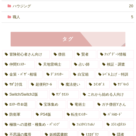
ハウジング
20
職人
5
タグ
冒険初心者さん向け
僧侶
賢者
ｱｯﾌﾟﾃﾞｰﾄ情報
仲間ﾓﾝｽﾀｰ
天地雷鳴士
占い師
検証・調査
金策・ﾊﾞｻﾞｰ相場
ﾃﾞｽﾏｽﾀｰ
白宝箱
ﾚﾍﾞﾙ上げ・特訓
ｻﾎﾟ討伐
超便利ﾂｰﾙ
魔法使い
ｺｲﾝﾎﾞｽ
ｻﾌﾞｷｬﾗ
Switch/Switch2版
ｻﾌﾞｸｴｽﾄ
これから始める人向け
ﾛｽﾀｰのお題
宝珠集め
竜術士
ガチ僧侶Yさん
防衛軍
PS4版
転生ﾓﾝｽﾀｰ
ﾊﾞﾄﾙﾛｰﾄﾞ
極致への道標・種集め・ﾊﾟｯｼﾌﾞ
ﾌｪｽﾀｲﾝﾌｪﾙﾉ
ｽﾗﾐｨβﾃｽﾄ
不思議の魔塔
妖精図書館
ﾋｴﾛｸﾞﾘﾌ
隠者