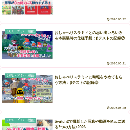
2026.05.22
ｼｽﾃﾑ・ﾌﾟﾗﾝ・機能
おしゃべりスラミィとの思い出いろいろ
＆本実装時の仕様予想：βテストの記録⑦
2026.05.21
ｼｽﾃﾑ・ﾌﾟﾗﾝ・機能
おしゃべりスラミィに時報をやめてもら
う方法：βテストの記録⑥
2026.05.20
ｼｽﾃﾑ・ﾌﾟﾗﾝ・機能
Switch2で撮影した写真や動画をMacに送
る3つの方法♪2026