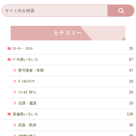
カテゴリー
ｽﾄｰﾘｰ・ｸｴｽﾄ
35
ﾊﾞﾄﾙ系いろいろ
97
聖守護者・常闇
47
ﾊﾞﾄﾙｺﾝﾃﾝﾂ
20
ﾌｨｰﾙﾄﾞ狩り
20
日課・週課
10
装備系いろいろ
139
武器・防具
36
ｱｸｾｻﾘｰ作り
49