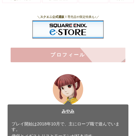
＼
スクエニ公式通販！
専売品や限定特典も♪／
プロフィール
みやみ
プレイ開始は2018年10月で、主にローブ職で遊んでいま
す。