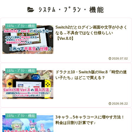
ｼｽﾃﾑ・ﾌﾟﾗﾝ・機能
ｼｽﾃﾑ・ﾌﾟﾗﾝ・機能
Switch2だとログイン画面や文字が小さく
なる→不具合ではなく仕様らしい
【Ver.8.0】
2026.07.02
ｼｽﾃﾑ・ﾌﾟﾗﾝ・機能
ドラクエ10・Switch版のVer.8「時空の迷
い子たち」はどこで買える？
2026.06.22
ｼｽﾃﾑ・ﾌﾟﾗﾝ・機能
3キャラ→5キャラコースに増やす方法！
料金は日割り計算です♪