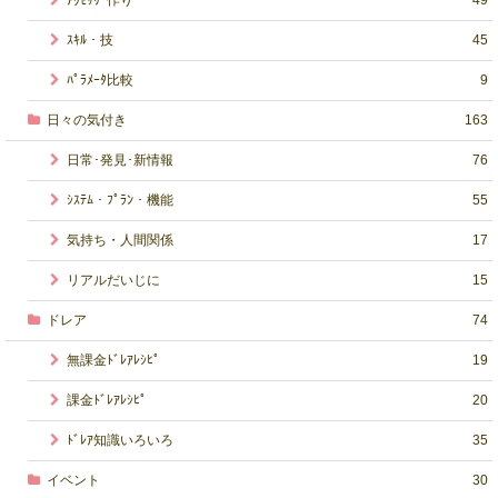
ｽｷﾙ・技
45
ﾊﾟﾗﾒｰﾀ比較
9
日々の気付き
163
日常･発見･新情報
76
ｼｽﾃﾑ・ﾌﾟﾗﾝ・機能
55
気持ち・人間関係
17
リアルだいじに
15
ドレア
74
無課金ﾄﾞﾚｱﾚｼﾋﾟ
19
課金ﾄﾞﾚｱﾚｼﾋﾟ
20
ﾄﾞﾚｱ知識いろいろ
35
イベント
30