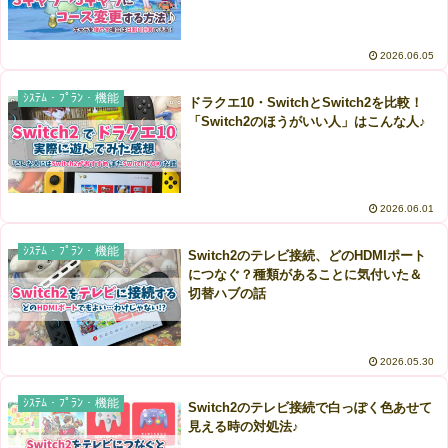
2026.06.05
ｼｽﾃﾑ・ﾌﾟﾗﾝ・機能
ドラクエ10・SwitchとSwitch2を比較！
「Switch2のほうがいい人」はこんな人♪
2026.06.01
ｼｽﾃﾑ・ﾌﾟﾗﾝ・機能
Switch2のテレビ接続、どのHDMIポート
につなぐ？種類があることに気付いた＆
切替ハブの話
2026.05.30
ｼｽﾃﾑ・ﾌﾟﾗﾝ・機能
Switch2のテレビ接続で白っぽく色あせて
見える時の対処法♪