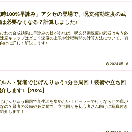
戦時100%早詠み」アクセの登場で、呪文発動速度の武
腕は必要なくなる？計算しました♪
ゆびわの合成効果に早詠みの杖があれば、呪文発動速度の武器はもう必
？速度キャップはどこ？速度の上限や詠唱時間の計算方法について、初
向けに詳しく解説します♪
2024.05.16
ガルム・賢者でじげんりゅう1分台周回！装備や立ち回
介します♪【2024】
らじげんりゅう周回で創生珠を集めたい！ヒーラーで行くならどの職が
めなの？賢者の装備や必要耐性、立ち回りを初心者さん向けに写真付き
く紹介します！