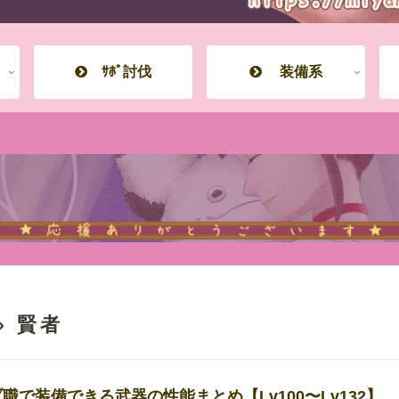
ｻﾎﾟ討伐
装備系
賢者
職で装備できる武器の性能まとめ【Lv100〜Lv132】