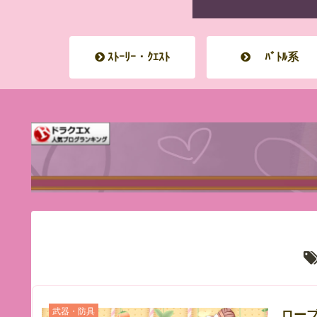
ｽﾄｰﾘｰ・ｸｴｽﾄ
ﾊﾞﾄﾙ系
武器・防具
ローブ