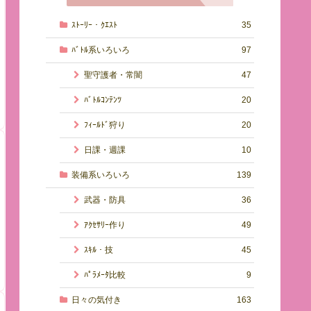
ｽﾄｰﾘｰ・ｸｴｽﾄ
35
ﾊﾞﾄﾙ系いろいろ
97
聖守護者・常闇
47
ﾊﾞﾄﾙｺﾝﾃﾝﾂ
20
ﾌｨｰﾙﾄﾞ狩り
20
日課・週課
10
装備系いろいろ
139
武器・防具
36
ｱｸｾｻﾘｰ作り
49
ｽｷﾙ・技
45
ﾊﾟﾗﾒｰﾀ比較
9
日々の気付き
163