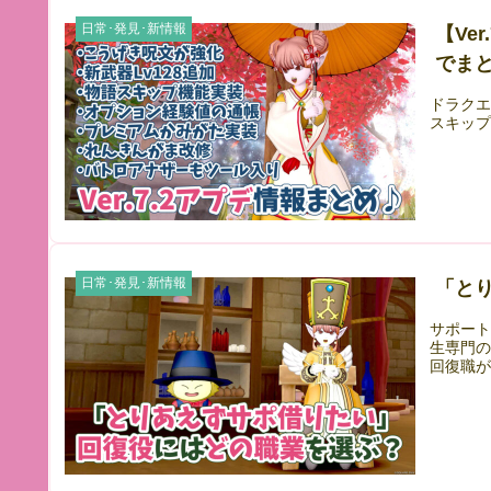
日常･発見･新情報
【Ve
でまと
ドラクエ
スキッ
日常･発見･新情報
「と
サポー
生専門の
回復職