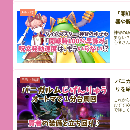
ｽｷﾙ・技
「開
器や
神智の
要ない
心者さん
日課・週課
パニ
りを紹
これか
おすす
で詳し