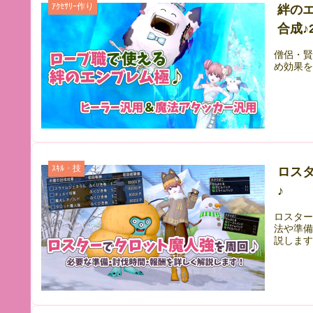
ｱｸｾｻﾘｰ作り
絆の
合成♪2
僧侶・
め効果
ｽｷﾙ・技
ロス
♪
ロスタ
法や準
説しま