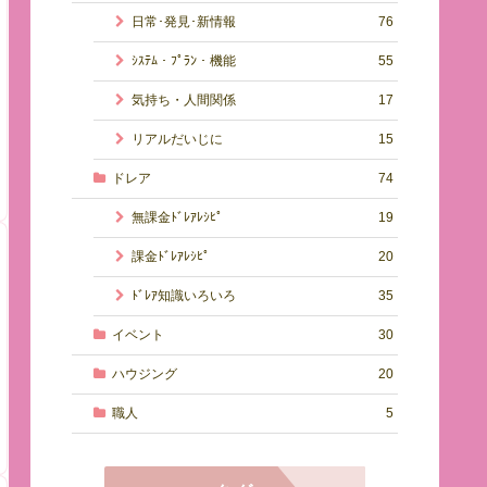
日常･発見･新情報
76
ｼｽﾃﾑ・ﾌﾟﾗﾝ・機能
55
気持ち・人間関係
17
リアルだいじに
15
ドレア
74
無課金ﾄﾞﾚｱﾚｼﾋﾟ
19
課金ﾄﾞﾚｱﾚｼﾋﾟ
20
ﾄﾞﾚｱ知識いろいろ
35
イベント
30
ハウジング
20
職人
5