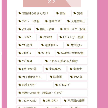
タグ
冒険初心者さん向け
僧侶
賢者
ｱｯﾌﾟﾃﾞｰﾄ情報
仲間ﾓﾝｽﾀｰ
天地雷鳴士
占い師
検証・調査
金策・ﾊﾞｻﾞｰ相場
ﾃﾞｽﾏｽﾀｰ
白宝箱
ﾚﾍﾞﾙ上げ・特訓
ｻﾎﾟ討伐
超便利ﾂｰﾙ
魔法使い
ｺｲﾝﾎﾞｽ
ｻﾌﾞｷｬﾗ
Switch/Switch2版
ｻﾌﾞｸｴｽﾄ
これから始める人向け
ﾛｽﾀｰのお題
宝珠集め
竜術士
ガチ僧侶Yさん
防衛軍
PS4版
転生ﾓﾝｽﾀｰ
ﾊﾞﾄﾙﾛｰﾄﾞ
極致への道標・種集め・ﾊﾟｯｼﾌﾞ
ﾌｪｽﾀｲﾝﾌｪﾙﾉ
ｽﾗﾐｨβﾃｽﾄ
不思議の魔塔