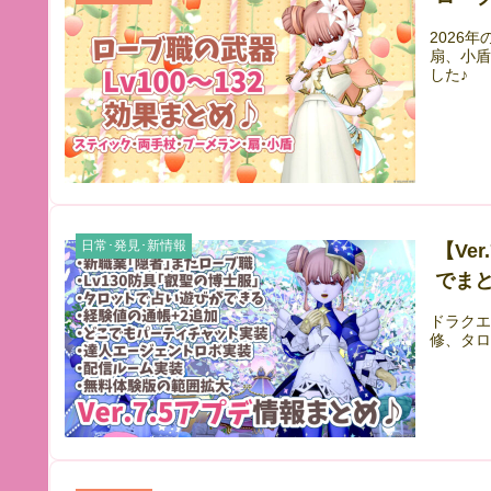
2026
扇、小盾
した♪
日常･発見･新情報
【Ve
でまと
ドラクエ
修、タ