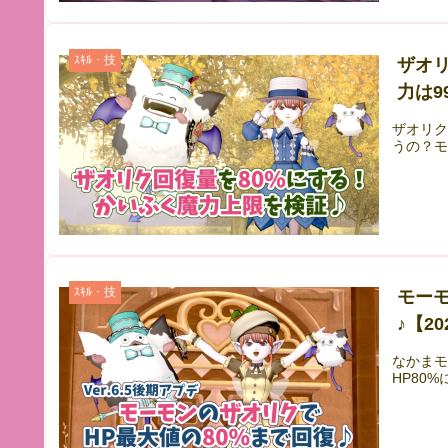
ｽｷﾙ・技
ザオリ
力は99
ザオリ
うの？
ｽｷﾙ・技
モーモ
♪【20
なかま
HP80