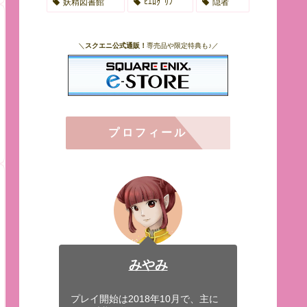
妖精図書館
ﾋｴﾛｸﾞﾘﾌ
隠者
＼
スクエニ公式通販！
専売品や限定特典も♪／
プロフィール
みやみ
プレイ開始は2018年10月で、主に