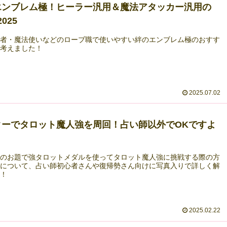
エンブレム極！ヒーラー汎用＆魔法アタッカー汎用の
025
賢者・魔法使いなどのローブ職で使いやすい絆のエンブレム極のおすす
を考えました！
2025.07.02
ターでタロット魔人強を周回！占い師以外でOKですよ
ーのお題で強タロットメダルを使ってタロット魔人強に挑戦する際の方
備について、占い師初心者さんや復帰勢さん向けに写真入りで詳しく解
す！
2025.02.22