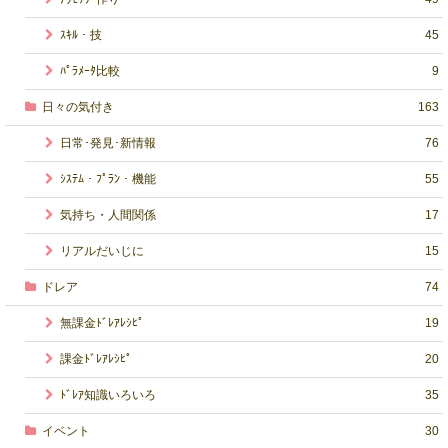
ｽｷﾙ・技
45
ﾊﾟﾗﾒｰﾀ比較
9
日々の気付き
163
日常･発見･新情報
76
ｼｽﾃﾑ・ﾌﾟﾗﾝ・機能
55
気持ち・人間関係
17
リアルだいじに
15
ドレア
74
無課金ﾄﾞﾚｱﾚｼﾋﾟ
19
課金ﾄﾞﾚｱﾚｼﾋﾟ
20
ﾄﾞﾚｱ知識いろいろ
35
イベント
30