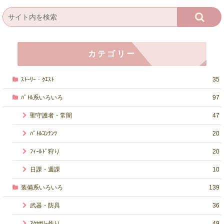
カテゴリー
ｽﾄｰﾘｰ・ｸｴｽﾄ
35
ﾊﾞﾄﾙ系いろいろ
97
聖守護者・常闇
47
ﾊﾞﾄﾙｺﾝﾃﾝﾂ
20
ﾌｨｰﾙﾄﾞ狩り
20
日課・週課
10
装備系いろいろ
139
武器・防具
36
ｱｸｾｻﾘｰ作り
49