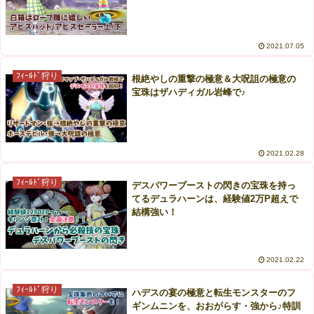
2021.07.05
ﾌｨｰﾙﾄﾞ狩り
根絶やしの重撃の極意＆大呪詛の極意の
宝珠はザハディガル岩峰で♪
2021.02.28
ﾌｨｰﾙﾄﾞ狩り
デスパワーブーストの閃きの宝珠を持っ
てるデュラハーンは、経験値2万P超えで
結構強い！
2021.02.22
ﾌｨｰﾙﾄﾞ狩り
ハデスの宴の極意と転生モンスターのフ
ギンムニンを、おおがらす・強から♪特訓