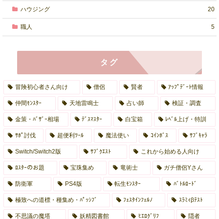
ハウジング
20
職人
5
タグ
冒険初心者さん向け
僧侶
賢者
ｱｯﾌﾟﾃﾞｰﾄ情報
仲間ﾓﾝｽﾀｰ
天地雷鳴士
占い師
検証・調査
金策・ﾊﾞｻﾞｰ相場
ﾃﾞｽﾏｽﾀｰ
白宝箱
ﾚﾍﾞﾙ上げ・特訓
ｻﾎﾟ討伐
超便利ﾂｰﾙ
魔法使い
ｺｲﾝﾎﾞｽ
ｻﾌﾞｷｬﾗ
Switch/Switch2版
ｻﾌﾞｸｴｽﾄ
これから始める人向け
ﾛｽﾀｰのお題
宝珠集め
竜術士
ガチ僧侶Yさん
防衛軍
PS4版
転生ﾓﾝｽﾀｰ
ﾊﾞﾄﾙﾛｰﾄﾞ
極致への道標・種集め・ﾊﾟｯｼﾌﾞ
ﾌｪｽﾀｲﾝﾌｪﾙﾉ
ｽﾗﾐｨβﾃｽﾄ
不思議の魔塔
妖精図書館
ﾋｴﾛｸﾞﾘﾌ
隠者