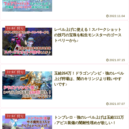
2022.11.04
ﾌｨｰﾙﾄﾞ狩り
レベル上げに使える！スパークショット
の技巧の宝珠を転生モンスターのゴース
トベリーから♪
2021.07.15
ﾌｨｰﾙﾄﾞ狩り
玉給264万！ドラゴンゾンビ・強のレベル
上げ狩場は、闇のキリンジより戦いやす
いです♪
2021.07.07
ﾌｨｰﾙﾄﾞ狩り
トンブレロ・強のレベル上げは玉給111万
♪アビス装備の闇耐性埋めが欲しい！