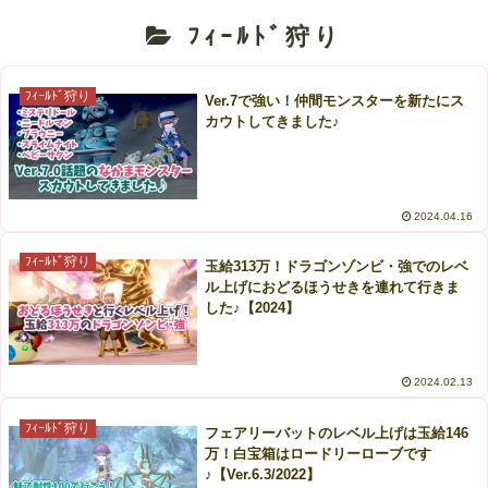
ﾌｨｰﾙﾄﾞ狩り
ﾌｨｰﾙﾄﾞ狩り
Ver.7で強い！仲間モンスターを新たにス
カウトしてきました♪
2024.04.16
ﾌｨｰﾙﾄﾞ狩り
玉給313万！ドラゴンゾンビ・強でのレベ
ル上げにおどるほうせきを連れて行きま
した♪【2024】
2024.02.13
ﾌｨｰﾙﾄﾞ狩り
フェアリーバットのレベル上げは玉給146
万！白宝箱はロードリーローブです
♪【Ver.6.3/2022】