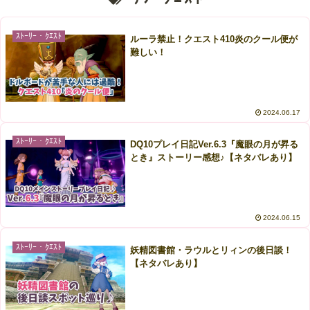
ｽﾄｰﾘｰ・ｸｴｽﾄ
ルーラ禁止！クエスト410炎のクール便が
難しい！
2024.06.17
ｽﾄｰﾘｰ・ｸｴｽﾄ
DQ10プレイ日記Ver.6.3『魔眼の月が昇る
とき』ストーリー感想♪【ネタバレあり】
2024.06.15
ｽﾄｰﾘｰ・ｸｴｽﾄ
妖精図書館・ラウルとリィンの後日談！
【ネタバレあり】