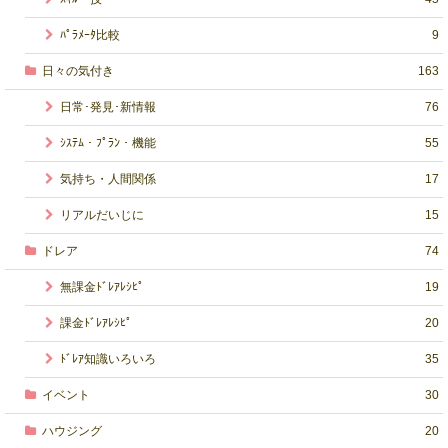
ﾊﾟﾗﾒｰﾀ比較
9
日々の気付き
163
日常･発見･新情報
76
ｼｽﾃﾑ・ﾌﾟﾗﾝ・機能
55
気持ち・人間関係
17
リアルだいじに
15
ドレア
74
無課金ﾄﾞﾚｱﾚｼﾋﾟ
19
課金ﾄﾞﾚｱﾚｼﾋﾟ
20
ﾄﾞﾚｱ知識いろいろ
35
イベント
30
ハウジング
20