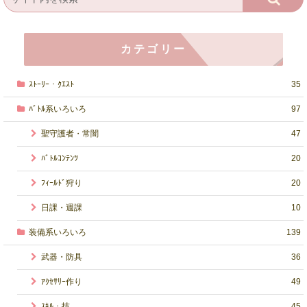
カテゴリー
ｽﾄｰﾘｰ・ｸｴｽﾄ
35
ﾊﾞﾄﾙ系いろいろ
97
聖守護者・常闇
47
ﾊﾞﾄﾙｺﾝﾃﾝﾂ
20
ﾌｨｰﾙﾄﾞ狩り
20
日課・週課
10
装備系いろいろ
139
武器・防具
36
ｱｸｾｻﾘｰ作り
49
ｽｷﾙ・技
45