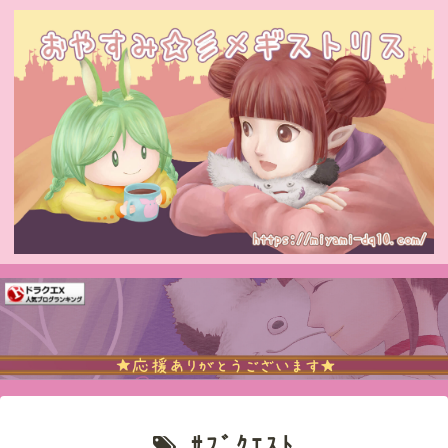
ｻﾌﾞｸｴｽﾄ