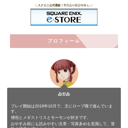
＼
スクエニ公式通販！
専売品や限定特典も♪／
プロフィール
みやみ
プレイ開始は2018年10月で、主にローブ職で遊んでいま
す。
僧侶とメギストリスとモーモンが好きです。
おやすみ前にも読みやすい文章・写真多めを意識して、冒