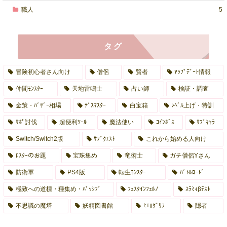
職人
5
タグ
冒険初心者さん向け
僧侶
賢者
ｱｯﾌﾟﾃﾞｰﾄ情報
仲間ﾓﾝｽﾀｰ
天地雷鳴士
占い師
検証・調査
金策・ﾊﾞｻﾞｰ相場
ﾃﾞｽﾏｽﾀｰ
白宝箱
ﾚﾍﾞﾙ上げ・特訓
ｻﾎﾟ討伐
超便利ﾂｰﾙ
魔法使い
ｺｲﾝﾎﾞｽ
ｻﾌﾞｷｬﾗ
Switch/Switch2版
ｻﾌﾞｸｴｽﾄ
これから始める人向け
ﾛｽﾀｰのお題
宝珠集め
竜術士
ガチ僧侶Yさん
防衛軍
PS4版
転生ﾓﾝｽﾀｰ
ﾊﾞﾄﾙﾛｰﾄﾞ
極致への道標・種集め・ﾊﾟｯｼﾌﾞ
ﾌｪｽﾀｲﾝﾌｪﾙﾉ
ｽﾗﾐｨβﾃｽﾄ
不思議の魔塔
妖精図書館
ﾋｴﾛｸﾞﾘﾌ
隠者