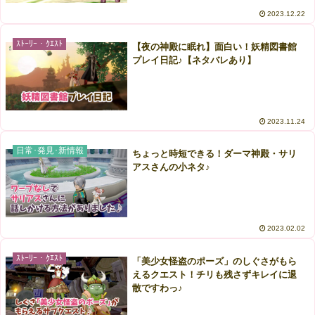
2023.12.22
ｽﾄｰﾘｰ・ｸｴｽﾄ
【夜の神殿に眠れ】面白い！妖精図書館
プレイ日記♪【ネタバレあり】
2023.11.24
日常･発見･新情報
ちょっと時短できる！ダーマ神殿・サリ
アスさんの小ネタ♪
2023.02.02
ｽﾄｰﾘｰ・ｸｴｽﾄ
「美少女怪盗のポーズ」のしぐさがもら
えるクエスト！チリも残さずキレイに退
散ですわっ♪