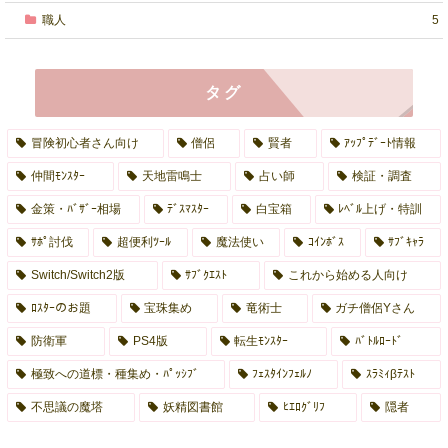
職人
5
タグ
冒険初心者さん向け
僧侶
賢者
ｱｯﾌﾟﾃﾞｰﾄ情報
仲間ﾓﾝｽﾀｰ
天地雷鳴士
占い師
検証・調査
金策・ﾊﾞｻﾞｰ相場
ﾃﾞｽﾏｽﾀｰ
白宝箱
ﾚﾍﾞﾙ上げ・特訓
ｻﾎﾟ討伐
超便利ﾂｰﾙ
魔法使い
ｺｲﾝﾎﾞｽ
ｻﾌﾞｷｬﾗ
Switch/Switch2版
ｻﾌﾞｸｴｽﾄ
これから始める人向け
ﾛｽﾀｰのお題
宝珠集め
竜術士
ガチ僧侶Yさん
防衛軍
PS4版
転生ﾓﾝｽﾀｰ
ﾊﾞﾄﾙﾛｰﾄﾞ
極致への道標・種集め・ﾊﾟｯｼﾌﾞ
ﾌｪｽﾀｲﾝﾌｪﾙﾉ
ｽﾗﾐｨβﾃｽﾄ
不思議の魔塔
妖精図書館
ﾋｴﾛｸﾞﾘﾌ
隠者