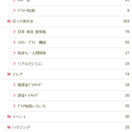
ﾊﾟﾗﾒｰﾀ比較
9
日々の気付き
163
日常･発見･新情報
76
ｼｽﾃﾑ・ﾌﾟﾗﾝ・機能
55
気持ち・人間関係
17
リアルだいじに
15
ドレア
74
無課金ﾄﾞﾚｱﾚｼﾋﾟ
19
課金ﾄﾞﾚｱﾚｼﾋﾟ
20
ﾄﾞﾚｱ知識いろいろ
35
イベント
30
ハウジング
20