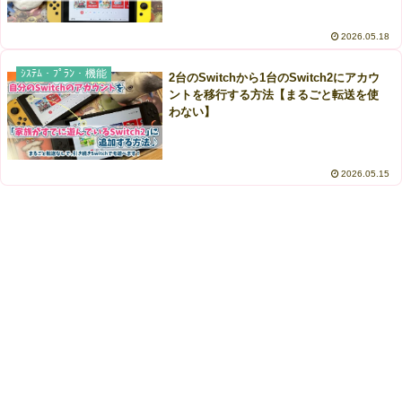
2026.05.18
ｼｽﾃﾑ・ﾌﾟﾗﾝ・機能
2台のSwitchから1台のSwitch2にアカウ
ントを移行する方法【まるごと転送を使
わない】
2026.05.15