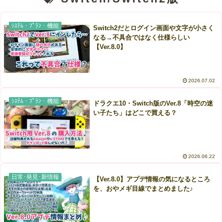
ｼｽﾃﾑ・ﾌﾟﾗﾝ・機能
Switch2だとログイン画面や文字が小さく
なる→不具合ではなく仕様らしい
【Ver.8.0】
2026.07.02
ｼｽﾃﾑ・ﾌﾟﾗﾝ・機能
ドラクエ10・Switch版のVer.8「時空の迷
い子たち」はどこで買える？
2026.06.22
日常･発見･新情報
【Ver.8.0】アプデ情報の気になるところ
を、おやメギ目線でまとめました♪