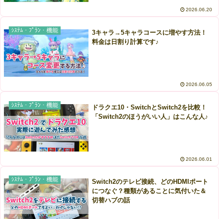
2026.06.20
ｼｽﾃﾑ・ﾌﾟﾗﾝ・機能
3キャラ→5キャラコースに増やす方法！
料金は日割り計算です♪
2026.06.05
ｼｽﾃﾑ・ﾌﾟﾗﾝ・機能
ドラクエ10・SwitchとSwitch2を比較！
「Switch2のほうがいい人」はこんな人♪
2026.06.01
ｼｽﾃﾑ・ﾌﾟﾗﾝ・機能
Switch2のテレビ接続、どのHDMIポート
につなぐ？種類があることに気付いた＆
切替ハブの話