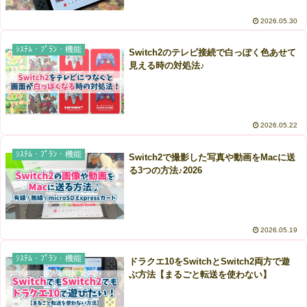
2026.05.30
ｼｽﾃﾑ・ﾌﾟﾗﾝ・機能
Switch2のテレビ接続で白っぽく色あせて
見える時の対処法♪
2026.05.22
ｼｽﾃﾑ・ﾌﾟﾗﾝ・機能
Switch2で撮影した写真や動画をMacに送
る3つの方法♪2026
2026.05.19
ｼｽﾃﾑ・ﾌﾟﾗﾝ・機能
ドラクエ10をSwitchとSwitch2両方で遊
ぶ方法【まるごと転送を使わない】