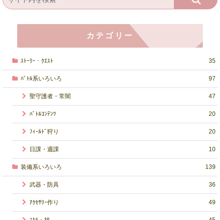
カテゴリー
ｽﾄｰﾘｰ・ｸｴｽﾄ
35
ﾊﾞﾄﾙ系いろいろ
97
聖守護者・常闇
47
ﾊﾞﾄﾙｺﾝﾃﾝﾂ
20
ﾌｨｰﾙﾄﾞ狩り
20
日課・週課
10
装備系いろいろ
139
武器・防具
36
ｱｸｾｻﾘｰ作り
49
ｽｷﾙ・技
45