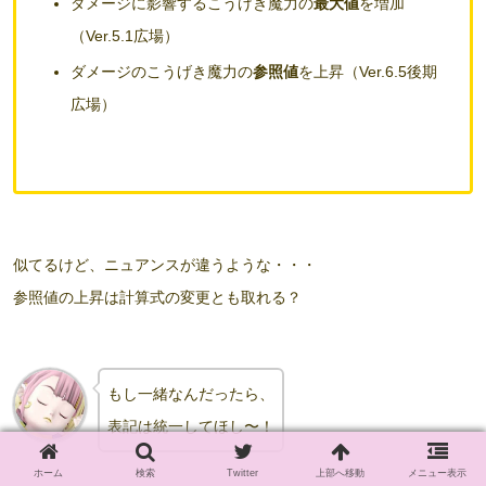
ダメージに影響するこうげき魔力の
最大値
を増加
（Ver.5.1広場）
ダメージのこうげき魔力の
参照値
を上昇（Ver.6.5後期
広場）
似てるけど、ニュアンスが違うような・・・
参照値の上昇は計算式の変更とも取れる？
もし一緒なんだったら、
表記は統一してほし〜！
ホーム
検索
Twitter
上部へ移動
メニュー表示