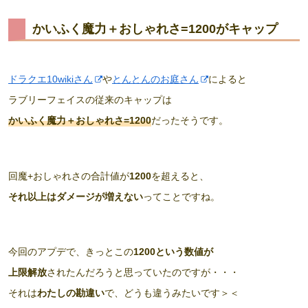
かいふく魔力＋おしゃれさ=1200がキャップ
ドラクエ10wikiさん
や
とんとんのお庭さん
によると
ラブリーフェイスの従来のキャップは
かいふく魔力＋おしゃれさ=1200
だったそうです。
回魔+おしゃれさの合計値が
1200
を超えると、
それ以上はダメージが増えない
ってことですね。
今回のアプデで、きっとこの
1200という数値が
上限解放
されたんだろうと思っていたのですが・・・
それは
わたしの勘違い
で、どうも違うみたいです＞＜