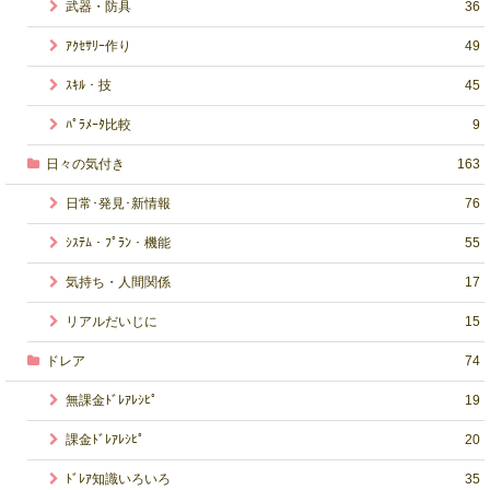
武器・防具
36
ｱｸｾｻﾘｰ作り
49
ｽｷﾙ・技
45
ﾊﾟﾗﾒｰﾀ比較
9
日々の気付き
163
日常･発見･新情報
76
ｼｽﾃﾑ・ﾌﾟﾗﾝ・機能
55
気持ち・人間関係
17
リアルだいじに
15
ドレア
74
無課金ﾄﾞﾚｱﾚｼﾋﾟ
19
課金ﾄﾞﾚｱﾚｼﾋﾟ
20
ﾄﾞﾚｱ知識いろいろ
35