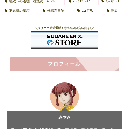
極致への道標・種集め・ﾊﾟｯｼﾌﾞ
ﾌｪｽﾀｲﾝﾌｪﾙﾉ
ｽﾗﾐｨβﾃｽﾄ
不思議の魔塔
妖精図書館
ﾋｴﾛｸﾞﾘﾌ
隠者
＼
スクエニ公式通販！
専売品や限定特典も♪／
プロフィール
みやみ