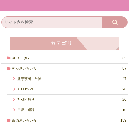
カテゴリー
ｽﾄｰﾘｰ・ｸｴｽﾄ
35
ﾊﾞﾄﾙ系いろいろ
97
聖守護者・常闇
47
ﾊﾞﾄﾙｺﾝﾃﾝﾂ
20
ﾌｨｰﾙﾄﾞ狩り
20
日課・週課
10
装備系いろいろ
139