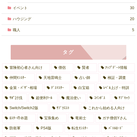
イベント
30
ハウジング
20
職人
5
タグ
冒険初心者さん向け
僧侶
賢者
ｱｯﾌﾟﾃﾞｰﾄ情報
仲間ﾓﾝｽﾀｰ
天地雷鳴士
占い師
検証・調査
金策・ﾊﾞｻﾞｰ相場
ﾃﾞｽﾏｽﾀｰ
白宝箱
ﾚﾍﾞﾙ上げ・特訓
ｻﾎﾟ討伐
超便利ﾂｰﾙ
魔法使い
ｺｲﾝﾎﾞｽ
ｻﾌﾞｷｬﾗ
Switch/Switch2版
ｻﾌﾞｸｴｽﾄ
これから始める人向け
ﾛｽﾀｰのお題
宝珠集め
竜術士
ガチ僧侶Yさん
防衛軍
PS4版
転生ﾓﾝｽﾀｰ
ﾊﾞﾄﾙﾛｰﾄﾞ