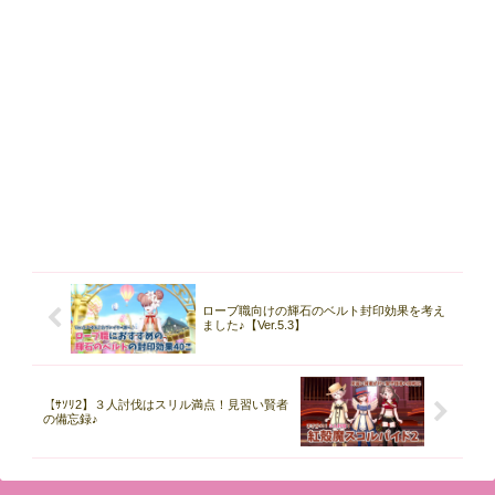
ローブ職向けの輝石のベルト封印効果を考え
ました♪【Ver.5.3】
【ｻｿﾘ2】３人討伐はスリル満点！見習い賢者
の備忘録♪