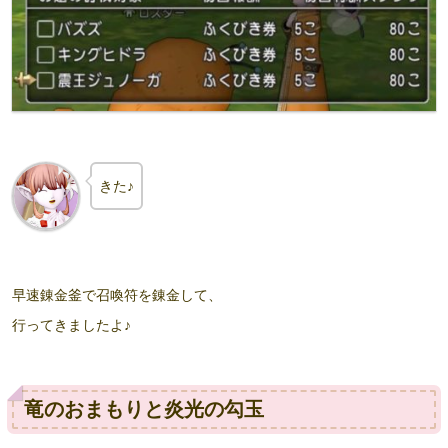
きた♪
早速錬金釜で召喚符を錬金して、
行ってきましたよ♪
竜のおまもりと炎光の勾玉