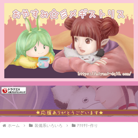
ホーム
装備系いろいろ
ｱｸｾｻﾘｰ作り