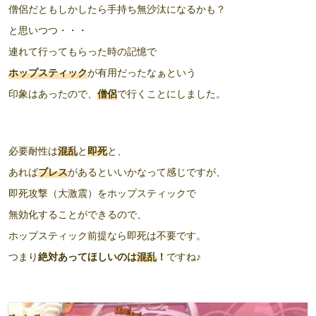
僧侶だともしかしたら手持ち無沙汰になるかも？
と思いつつ・・・
連れて行ってもらった時の記憶で
ホップスティック
が有用だったなぁという
印象はあったので、
僧侶
で行くことにしました。
必要耐性は
混乱
と
即死
と、
あれば
ブレス
があるといいかなって感じですが、
即死攻撃（大激震）をホップスティックで
無効化することができるので、
ホップスティック前提なら即死は不要です。
つまり
絶対あってほしいのは
混乱
！
ですね♪