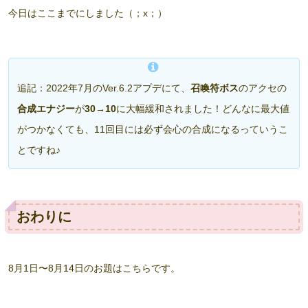
今日はここまでにしました（；x；）
追記：2022年7月のVer.6.2アプデにて、
召喚符ボス
のアクセの
合成エナジー
が
30→10
に大幅緩和されました！どんなに最大値
がつかなくても、11回目には必ず会心の合成になるっていうこ
とですね♪
おわりに
8月1日〜8月14日のお題はこちらです。