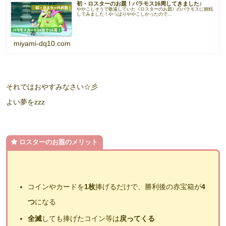
初・ロスターのお題！バラモス16周してきました♪
ややこしそうで敬遠していた《ロスターのお題》のバラモスに挑戦
してみました！やっぱりややこしかったので...
miyami-dq10.com
それではおやすみなさい☆彡
よい夢をzzz
ロスターのお題のメリット
コインやカードを
1枚
捧げるだけで、勝利後の赤宝箱が
4
つ
になる
全滅
しても捧げたコイン等は
戻ってくる