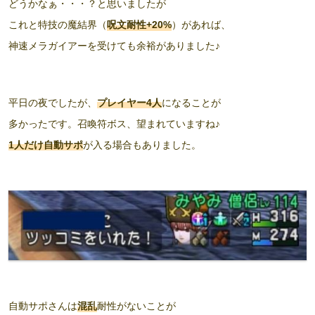
どうかなぁ・・・？と思いましたが
これと特技の魔結界（
呪文耐性+20%
）があれば、
神速メラガイアーを受けても余裕がありました♪
平日の夜でしたが、
プレイヤー4人
になることが
多かったです。召喚符ボス、望まれていますね♪
1人だけ自動サポ
が入る場合もありました。
自動サポさんは
混乱
耐性がないことが