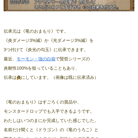
伝承元は《竜のおまもり》です。
《炎ダメージ3%減》か《光ダメージ3%減》を
3つ付けて《炎光の勾玉》に伝承できます。
最近、
モーモン・強の白箱
で賢哲シリーズの
炎耐性100%を狙っていることもあり、
伝承は
炎
にしています。（画像は既に伝承済み）
《竜のおまもり》はすごろくの賞品や、
モンスタードロップでも入手できるようです。
わたしはいつのまにか完成していた感じでした。
名前だけ聞くと《ドラゴン》の《竜のうろこ》と