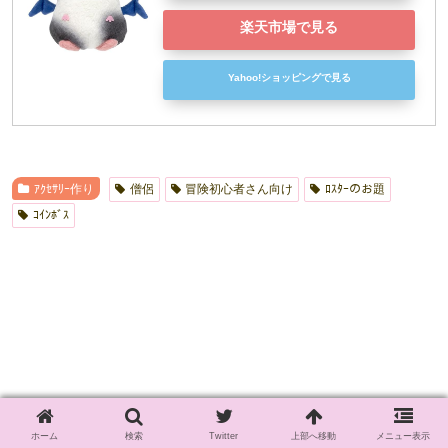
楽天市場で見る
Yahoo!ショッピングで見る
ｱｸｾｻﾘｰ作り
僧侶
冒険初心者さん向け
ﾛｽﾀｰのお題
ｺｲﾝﾎﾞｽ
ホーム
検索
Twitter
上部へ移動
メニュー表示