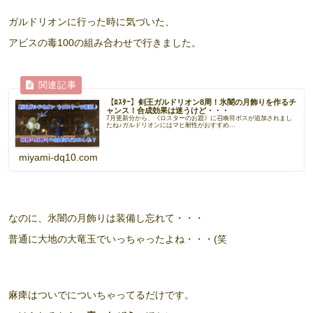
ガルドリオンに行った時に気づいた、
アビスの毒100の組み合わせで行きました。
【ﾛｽﾀｰ】剣王ガルドリオン8周！氷闇の月飾りを作るチ
ャンス！合成効果は迷うけど・・・
7月更新分から、《ロスターのお題》に召喚符ボスが追加されまし
たね♪ガルドリオンにはマヒ耐性がおすすめ...
miyami-dq10.com
なのに、氷闇の月飾りは装備し忘れて・・・
普通に大地の大竜玉でいっちゃったよね・・・(笑
麻痺はついでについちゃってるだけです。