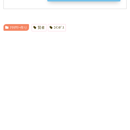
ｱｸｾｻﾘｰ作り
賢者
ｺｲﾝﾎﾞｽ