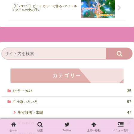
【ﾄﾞﾚｱﾚｼﾋﾟ】ピーチカラーで作る♪アイドル
スタイルの女の子♪
カテゴリー
ｽﾄｰﾘｰ・ｸｴｽﾄ
35
ﾊﾞﾄﾙ系いろいろ
97
聖守護者・常闇
47
ﾊﾞﾄﾙｺﾝﾃﾝﾂ
20
ホーム
検索
Twitter
上部へ移動
メニュー表示