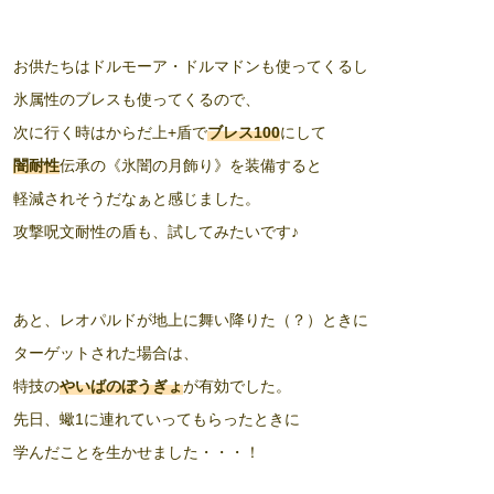
お供たちはドルモーア・ドルマドンも使ってくるし
氷属性のブレスも使ってくるので、
次に行く時はからだ上+盾で
ブレス100
にして
闇耐性
伝承の《氷闇の月飾り》を装備すると
軽減されそうだなぁと感じました。
攻撃呪文耐性の盾も、試してみたいです♪
あと、レオパルドが地上に舞い降りた（？）ときに
ターゲットされた場合は、
特技の
やいばのぼうぎょ
が有効でした。
先日、蠍1に連れていってもらったときに
学んだことを生かせました・・・！