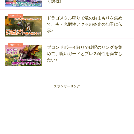
く討伐♪
ｱｸｾｻﾘｰ作り
ドラゴメタル狩りで竜のおまもりを集め
て、炎・光耐性アクセの炎光の勾玉に伝
承♪
ｱｸｾｻﾘｰ作り
ブロンドボーイ狩りで破呪のリングを集
めて、呪いガードとブレス耐性を両立し
たい♪
スポンサーリンク