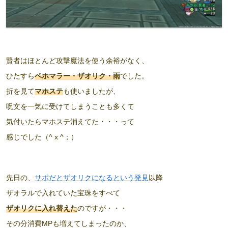
賢者はほとんど攻撃魔法を使う余裕がなく、
ひたすら
ベホマラー・ザオリク・雨
でした。
折を見て
マホステ
も使いましたが、
呪文を一気に受けてしまうことも多くて
気付いたらマホステ消えてた・・・って
感じでした（^ x ^；）
先日の、
サポだとザオリクになるという発見
以降
ザオラルで入れていた宝珠をすべて
ザオリクに入れ替えた
のですが・・・
その分消費MPも増えてしまったのか、