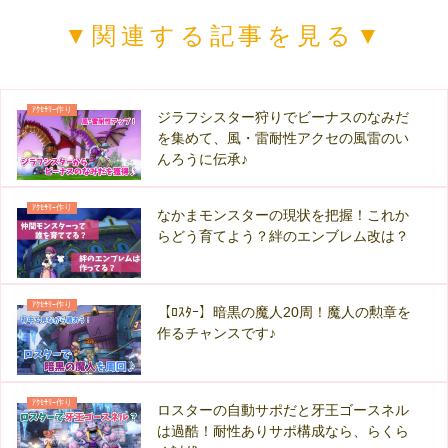
▼関連する記事を見る▼
ｱｸｾｻﾘｰ作り
ジラフシスター狩りでビーナスのなみだ
を集めて、風・雷耐性アクセの風雷のい
んろうに伝承♪
ｱｸｾｻﾘｰ作り
なかまモンスターの現状を把握！これか
らどう育てよう？絆のエンブレム改は？
ｱｸｾｻﾘｰ作り
【ﾛｽﾀｰ】暗黒の魔人20周！魔人の勲章を
作るチャンスです♪
ｱｸｾｻﾘｰ作り
ロスターの自動サポだと牙王ゴースネル
は過酷！耐性ありサポ構成なら、らくら