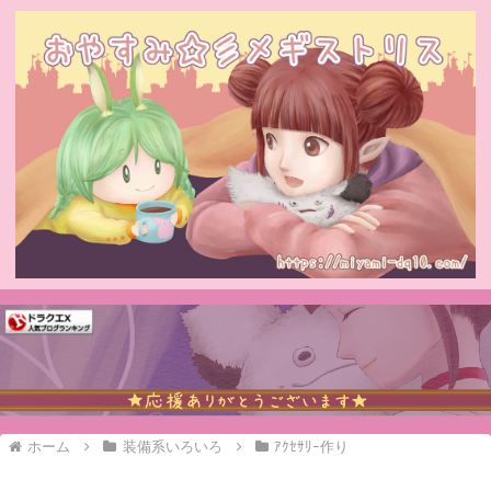
ホーム
装備系いろいろ
ｱｸｾｻﾘｰ作り