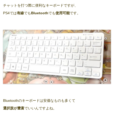
チャットを打つ際に便利なキーボードですが、
PS4では
有線
でも
Bluetooth
でも
使用可能
です。
Bluetoothのキーボードは安価なものも多くて
選択肢が豊富
でいいんですよね。