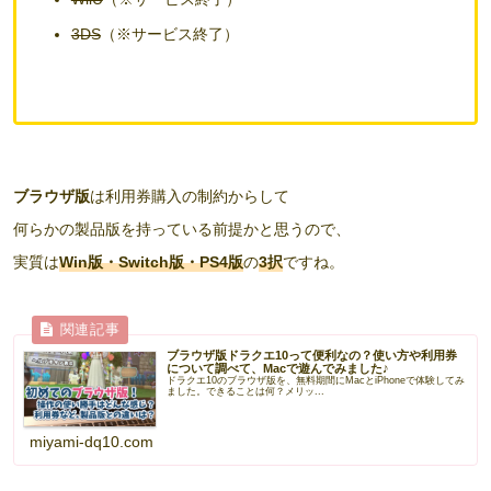
3DS
（※サービス終了）
ブラウザ版
は利用券購入の制約からして
何らかの製品版を持っている前提かと思うので、
実質は
Win版・Switch版・PS4版
の
3択
ですね。
ブラウザ版ドラクエ10って便利なの？使い方や利用券
について調べて、Macで遊んでみました♪
ドラクエ10のブラウザ版を、無料期間にMacとiPhoneで体験してみ
ました。できることは何？メリッ...
miyami-dq10.com