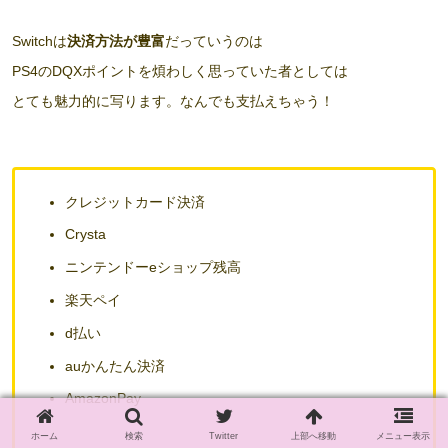
Switchは
決済方法が豊富
だっていうのは
PS4のDQXポイントを煩わしく思っていた者としては
とても魅力的に写ります。なんでも支払えちゃう！
クレジットカード決済
Crysta
ニンテンドーeショップ残高
楽天ペイ
d払い
auかんたん決済
AmazonPay
ホーム
検索
Twitter
上部へ移動
メニュー表示