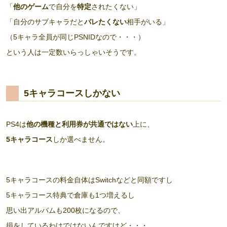
「
他のゲーム
で自分を
特定
されたくない」
「自分のサブキャラだと
バレたくない
相手がいる」
（5キャラ全員が同じPSNIDなので・・・）
という人は一定数いらっしゃいそうです。
5キャラコースしかない
PS4は
他の機種と利用券が共通ではない
上に、
5キャラコース
しか選べません。
5キャラコースの料金自体はSwitchなどと同額ですし
5キャラコース特典で倉庫も1つ増えるし
思い出アルバムも200枚になるので、
損をしているわけではないんですけど・・・