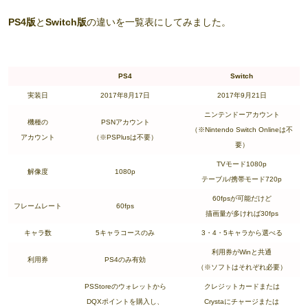
PS4版
と
Switch版
の違いを一覧表にしてみました。
PS4
Switch
実装日
2017年8月17日
2017年9月21日
ニンテンドーアカウント
機種の
PSNアカウント
（※Nintendo Switch Onlineは不
アカウント
（※PSPlusは不要）
要）
TVモード1080p
解像度
1080p
テーブル/携帯モード720p
60fpsが可能だけど
フレームレート
60fps
描画量が多ければ30fps
キャラ数
5キャラコースのみ
3・4・5キャラから選べる
利用券がWinと共通
利用券
PS4のみ有効
（※ソフトはそれぞれ必要）
PSStoreのウォレットから
クレジットカードまたは
DQXポイントを購入し、
Crystaにチャージまたは