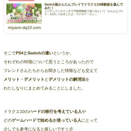
Switch版かんたんプレイでドラクエ10体験版を遊んで
みた！
ニンテンドースイッチで72時間無料で遊べるという「かんたんプレ
イ」を試してみましたよ。スクエア・エニ...
miyami-dq10.com
そこで
PS4とSwitchの違い
というか、
それぞれの特徴について思うところがあったので
フレンドさんたちからお聞きした情報なども交えて
メリット・デメリット
と
デメリットの解消法
を
わたしなりにまとめてみることにしました。
ドラクエ10の
ハードの移行を考えている人
や
どの
ゲームハードで始めるか迷っている人
にとって
少しでも参考になると嬉しいです☆彡