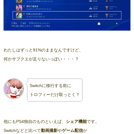
わたしはずっと91%のままなんですけど、
何かサブクエが足りないっぽい・・・？
Switchに移行する前に
トロフィーだけ取っとく？
他にもPS4独自のものといえば、
シェア機能
です。
Switchなどと比べて
動画撮影
や
ゲーム配信
が