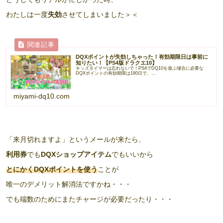
わたしは一度
失効
させてしまいました＞＜
DQXポイントが失効しちゃった！有効期限日は事前に
知りたい！【PS4版ドラクエ10】
キッズタイマーは忘れないで！PS4でDQ10を遊ぶ場合に必要な
DQXポイントの有効期限は180日で、...
miyami-dq10.com
「来月切れますよ」というメールが来たら、
利用券
でも
DQXショップアイテム
でもいいから
とにかくDQXポイントを使う
ことが
唯一のデメリット解消法ですかね・・・
でも端数のためにまたチャージが必要だったり・・・