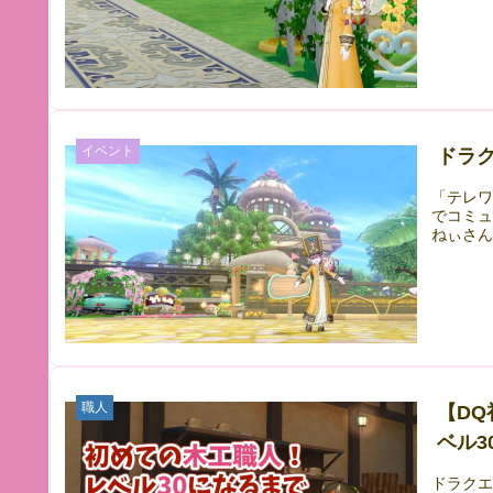
イベント
ドラク
「テレ
でコミュ
ねぃさん
職人
【D
ベル3
ドラクエ