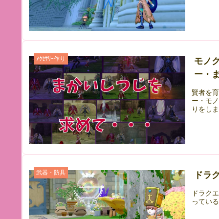
ｱｸｾｻﾘｰ作り
モノ
ー・
賢者を
ー・モ
りをし
武器・防具
ドラク
ドラク
ってい