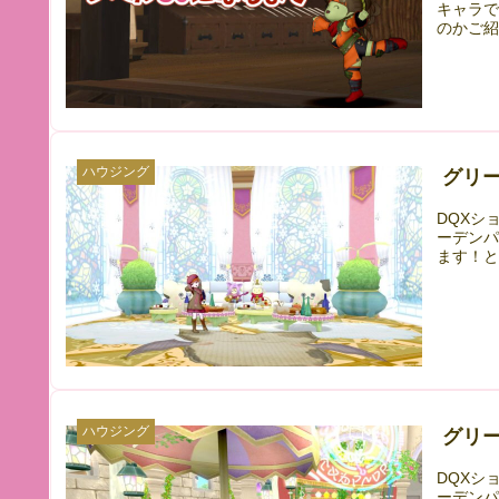
キャラで
のかご紹
ハウジング
グリ
DQXシ
ーデン
ます！
ハウジング
グリ
DQXシ
ーデン