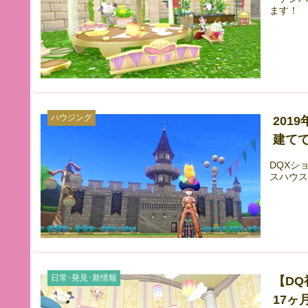
ます！
ハウジング
201
建てて
DQXシ
スハウス
日常･発見･新情報
【D
17ヶ