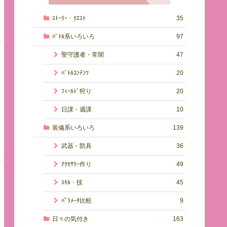
ｽﾄｰﾘｰ・ｸｴｽﾄ
35
ﾊﾞﾄﾙ系いろいろ
97
聖守護者・常闇
47
ﾊﾞﾄﾙｺﾝﾃﾝﾂ
20
ﾌｨｰﾙﾄﾞ狩り
20
日課・週課
10
装備系いろいろ
139
武器・防具
36
ｱｸｾｻﾘｰ作り
49
ｽｷﾙ・技
45
ﾊﾟﾗﾒｰﾀ比較
9
日々の気付き
163