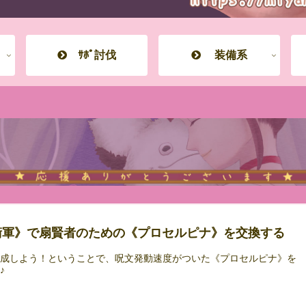
ｻﾎﾟ討伐
装備系
衛軍》で扇賢者のための《プロセルピナ》を交換する
育成しよう！ということで、呪文発動速度がついた《プロセルピナ》を
♪