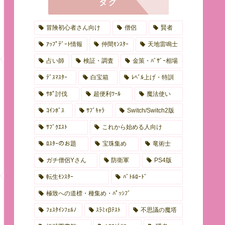
タグ
冒険初心者さん向け
僧侶
賢者
ｱｯﾌﾟﾃﾞｰﾄ情報
仲間ﾓﾝｽﾀｰ
天地雷鳴士
占い師
検証・調査
金策・ﾊﾞｻﾞｰ相場
ﾃﾞｽﾏｽﾀｰ
白宝箱
ﾚﾍﾞﾙ上げ・特訓
ｻﾎﾟ討伐
超便利ﾂｰﾙ
魔法使い
ｺｲﾝﾎﾞｽ
ｻﾌﾞｷｬﾗ
Switch/Switch2版
ｻﾌﾞｸｴｽﾄ
これから始める人向け
ﾛｽﾀｰのお題
宝珠集め
竜術士
ガチ僧侶Yさん
防衛軍
PS4版
転生ﾓﾝｽﾀｰ
ﾊﾞﾄﾙﾛｰﾄﾞ
極致への道標・種集め・ﾊﾟｯｼﾌﾞ
ﾌｪｽﾀｲﾝﾌｪﾙﾉ
ｽﾗﾐｨβﾃｽﾄ
不思議の魔塔