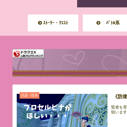
ｽﾄｰﾘｰ・ｸｴｽﾄ
ﾊﾞﾄﾙ系
武器・防具
《防
賢者を
狙います