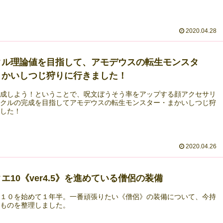
2020.04.28
クル理論値を目指して、アモデウスの転生モンスタ
まかいしつじ狩りに行きました！
育成しよう！ということで、呪文ぼうそう率をアップする顔アクセサリ
ノクルの完成を目指してアモデウスの転生モンスター・まかいしつじ狩
ました！
2020.04.26
エ10《ver4.5》を進めている僧侶の装備
エ１０を始めて１年半。一番頑張りたい《僧侶》の装備について、今持
るものを整理しました。