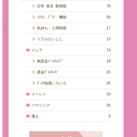
日常･発見･新情報
76
ｼｽﾃﾑ・ﾌﾟﾗﾝ・機能
55
気持ち・人間関係
17
リアルだいじに
15
ドレア
74
無課金ﾄﾞﾚｱﾚｼﾋﾟ
19
課金ﾄﾞﾚｱﾚｼﾋﾟ
20
ﾄﾞﾚｱ知識いろいろ
35
イベント
30
ハウジング
20
職人
5