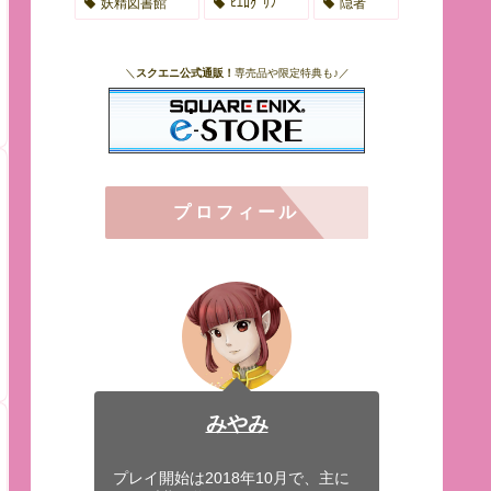
妖精図書館
ﾋｴﾛｸﾞﾘﾌ
隠者
＼
スクエニ公式通販！
専売品や限定特典も♪／
プロフィール
みやみ
プレイ開始は2018年10月で、主に