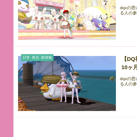
dqxの
る人の参
日常･発見･新情報
【D
10ヶ
dqxの
る人の参