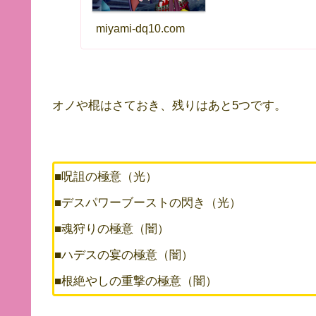
miyami-dq10.com
オノや棍はさておき、残りはあと5つです。
■呪詛の極意（光）
■デスパワーブーストの閃き（光）
■魂狩りの極意（闇）
■ハデスの宴の極意（闇）
■根絶やしの重撃の極意（闇）