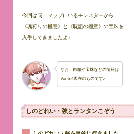
今回は同一マップにいるモンスターから、
《魂狩りの極意》と《呪詛の極意》の宝珠を
入手してきましたよ♪
なお、白箱や宝珠などの情報は
Ver.5.4現在のものです♪
しのどれい・強とランタンこぞう
しのどれい・強を目的に行きました