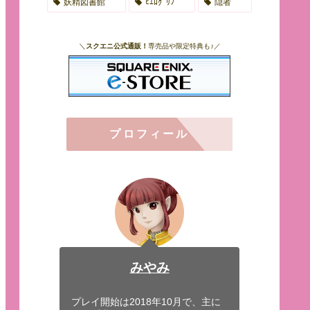
妖精図書館
ﾋｴﾛｸﾞﾘﾌ
隠者
＼
スクエニ公式通販！
専売品や限定特典も♪／
プロフィール
みやみ
プレイ開始は2018年10月で、主に