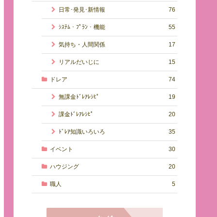
日常･発見･新情報
76
ｼｽﾃﾑ・ﾌﾟﾗﾝ・機能
55
気持ち・人間関係
17
リアルだいじに
15
ドレア
74
無課金ﾄﾞﾚｱﾚｼﾋﾟ
19
課金ﾄﾞﾚｱﾚｼﾋﾟ
20
ﾄﾞﾚｱ知識いろいろ
35
イベント
30
ハウジング
20
職人
5