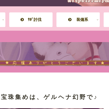
ｻﾎﾟ討伐
装備系
宝珠集めは、ゲルヘナ幻野で♪