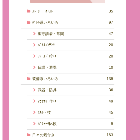
ｽﾄｰﾘｰ・ｸｴｽﾄ
35
ﾊﾞﾄﾙ系いろいろ
97
聖守護者・常闇
47
ﾊﾞﾄﾙｺﾝﾃﾝﾂ
20
ﾌｨｰﾙﾄﾞ狩り
20
日課・週課
10
装備系いろいろ
139
武器・防具
36
ｱｸｾｻﾘｰ作り
49
ｽｷﾙ・技
45
ﾊﾟﾗﾒｰﾀ比較
9
日々の気付き
163