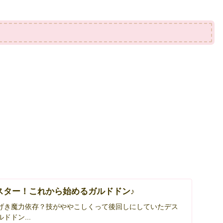
スター！これから始めるガルドドン♪
げき魔力依存？技がややこしくって後回しにしていたデス
ドドン...