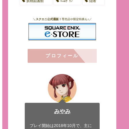
妖精図書館
ﾋｴﾛｸﾞﾘﾌ
隠者
＼
スクエニ公式通販！
専売品や限定特典も♪／
プロフィール
みやみ
プレイ開始は2018年10月で、主に