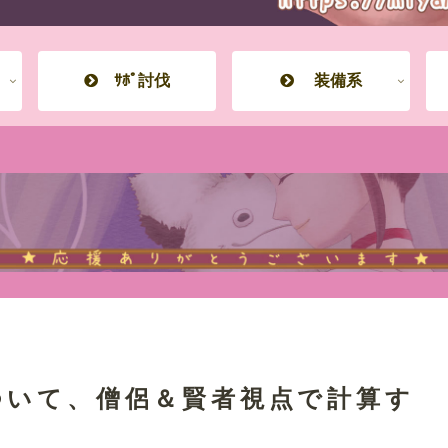
ｻﾎﾟ討伐
装備系
ついて、僧侶＆賢者視点で計算す