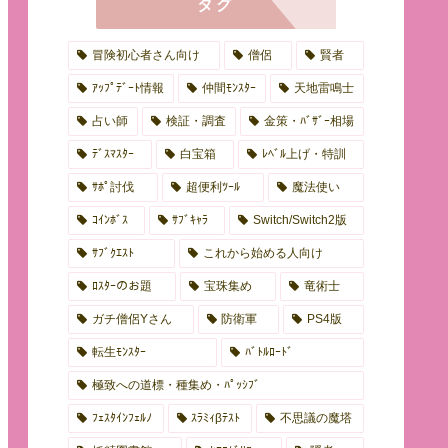
タグ
冒険初心者さん向け
僧侶
賢者
ｱｯﾌﾟﾃﾞｰﾄ情報
仲間ﾓﾝｽﾀｰ
天地雷鳴士
占い師
検証・調査
金策・ﾊﾞｻﾞｰ相場
ﾃﾞｽﾏｽﾀｰ
白宝箱
ﾚﾍﾞﾙ上げ・特訓
ｻﾎﾟ討伐
超便利ﾂｰﾙ
魔法使い
ｺｲﾝﾎﾞｽ
ｻﾌﾞｷｬﾗ
Switch/Switch2版
ｻﾌﾞｸｴｽﾄ
これから始める人向け
ﾛｽﾀｰのお題
宝珠集め
竜術士
ガチ僧侶Yさん
防衛軍
PS4版
転生ﾓﾝｽﾀｰ
ﾊﾞﾄﾙﾛｰﾄﾞ
極致への道標・種集め・ﾊﾟｯｼﾌﾞ
ﾌｪｽﾀｲﾝﾌｪﾙﾉ
ｽﾗﾐｨβﾃｽﾄ
不思議の魔塔