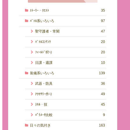
ｽﾄｰﾘｰ・ｸｴｽﾄ
35
ﾊﾞﾄﾙ系いろいろ
97
聖守護者・常闇
47
ﾊﾞﾄﾙｺﾝﾃﾝﾂ
20
ﾌｨｰﾙﾄﾞ狩り
20
日課・週課
10
装備系いろいろ
139
武器・防具
36
ｱｸｾｻﾘｰ作り
49
ｽｷﾙ・技
45
ﾊﾟﾗﾒｰﾀ比較
9
日々の気付き
163