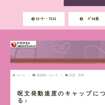
ｽﾄｰﾘｰ・ｸｴｽﾄ
ﾊﾞﾄﾙ系
ホーム
装備系いろいろ
武器・防具
呪文発動速度のキャップに
る♪