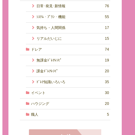
日常･発見･新情報
76
ｼｽﾃﾑ・ﾌﾟﾗﾝ・機能
55
気持ち・人間関係
17
リアルだいじに
15
ドレア
74
無課金ﾄﾞﾚｱﾚｼﾋﾟ
19
課金ﾄﾞﾚｱﾚｼﾋﾟ
20
ﾄﾞﾚｱ知識いろいろ
35
イベント
30
ハウジング
20
職人
5