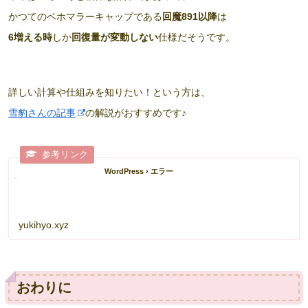
かつてのベホマラーキャップである
回魔891以降
は
6増える時
しか
回復量が変動しない
仕様だそうです。
詳しい計算や仕組みを知りたい！という方は、
雪豹さんの記事
の解説がおすすめです♪
WordPress › エラー
yukihyo.xyz
おわりに