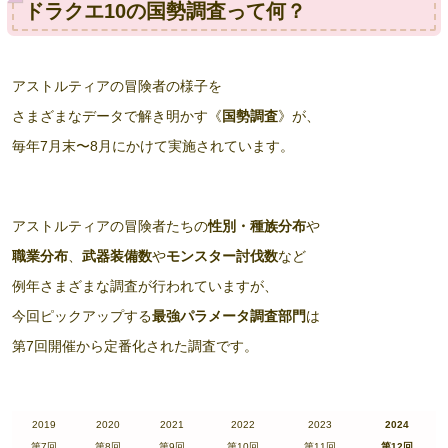
ドラクエ10の国勢調査って何？
アストルティアの冒険者の様子を
さまざまなデータで解き明かす《
国勢調査
》が、
毎年7月末〜8月にかけて実施されています。
アストルティアの冒険者たちの
性別・種族分布
や
職業分布
、
武器装備数
や
モンスター討伐数
など
例年さまざまな調査が行われていますが、
今回ピックアップする
最強パラメータ調査部門
は
第7回開催から定番化された調査です。
2019
2020
2021
2022
2023
2024
第7回
第8回
第9回
第10回
第11回
第12回