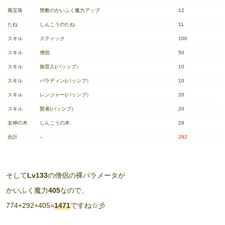
風宝珠
禁断のかいふく魔力アップ
12
たね
しんこうのたね
11
スキル
スティック
100
スキル
僧侶
50
スキル
旅芸人(パッシブ）
10
スキル
パラディン(パッシブ）
10
スキル
レンジャー(パッシブ）
20
スキル
賢者(パッシブ）
20
女神の木
しんこうの木
29
合計
–
292
そして
Lv133
の僧侶の裸パラメータが
かいふく魔力
405
なので、
774+292+405=
1471
ですね☆彡