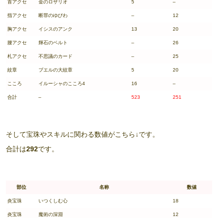
首アクセ
金のロザリオ
5
–
指アクセ
断罪のゆびわ
–
12
胸アクセ
イシスのアンク
13
20
腰アクセ
輝石のベルト
–
26
札アクセ
不思議のカード
–
25
紋章
ブエルの大紋章
5
20
こころ
イルーシャのこころ4
16
–
合計
–
523
251
そして宝珠やスキルに関わる数値がこちら↓です。
合計は
292
です。
部位
名称
数値
炎宝珠
いつくしむ心
18
炎宝珠
魔術の深淵
12