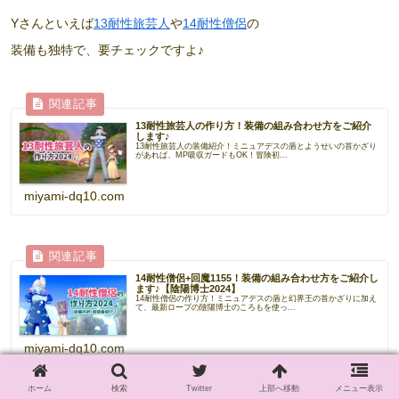
Yさんといえば
13耐性旅芸人
や
14耐性僧侶
の
装備も独特で、要チェックですよ♪
13耐性旅芸人の作り方！装備の組み合わせ方をご紹介
します♪
13耐性旅芸人の装備紹介！ミニュアデスの盾とようせいの首かざり
があれば、MP吸収ガードもOK！冒険初...
miyami-dq10.com
14耐性僧侶+回魔1155！装備の組み合わせ方をご紹介し
ます♪【陰陽博士2024】
14耐性僧侶の作り方！ミニュアデスの盾と幻界王の首かざりに加え
て、最新ローブの陰陽博士のころもを使っ...
miyami-dq10.com
ホーム
検索
Twitter
上部へ移動
メニュー表示