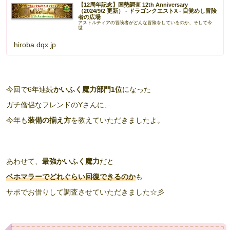
【12周年記念】国勢調査 12th Anniversary
（2024/9/2 更新） - ドラゴンクエストX - 目覚めし冒険
者の広場
アストルティアの冒険者がどんな冒険をしているのか、そして今
世...
hiroba.dqx.jp
今回で6年連続
かいふく魔力部門1位
になった
ガチ僧侶なフレンドのYさんに、
今年も
装備の揃え方
を教えていただきましたよ。
あわせて、
最強かいふく魔力
だと
ベホマラーでどれぐらい回復できるのか
も
サポでお借りして調査させていただきました☆彡