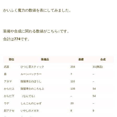
かいふく魔力の数値を表にしてみました。
装備や合成に関わる数値がこちら↓です。
合計は
774
です。
部位
装備品
基礎
合成
武器
ひつじ雲スティック
204
31(輝晶)
盾
ルーンバックラー
7
–
アタマ
陰陽博士のぼうし
110
–
からだ上
陰陽博士のころも上
135
54
からだ下
（なんでも）
–
54
ウデ
しんごんのじゅず
20
–
顔アクセ
いやしのメガネ
8
9