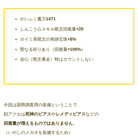
かいふく魔力
1471
しんこう心スキル呪文回復量
+20
ホイミ系呪文の奇跡宝珠
+8%
聖なる祈りあり（回復量
+100%
）
会心（呪文暴走）時はカウントしない
今回は国勢調査用の装備ということで、
顔アクセは
死神のピアス
や
レメディピアス
などの
回復量が増えるものではありません
。
（いやしのメガネを装備するため）