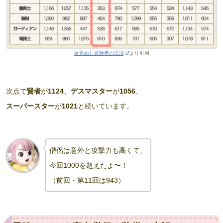
目覚めし冒険者の広場
より引用
次点で
賢者
が
1124
、
デスマスター
が
1056
、
スーパースター
が
1021
と続いています。
僧侶は意外と攻撃力も高くて、
今回1000を超えたよ〜！
（
前回
・
第11回は943）