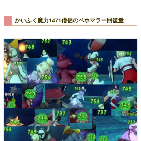
かいふく魔力1471僧侶のベホマラー回復量