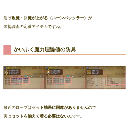
盾は
攻魔・回魔が上がる
《
ルーンバックラー
》が
国勢調査の定番アイテムですね。
かいふく魔力理論値の防具
最近のローブは
セット効果に回魔がありません
ので
実は
セットを揃えて着る必要はない
んです。