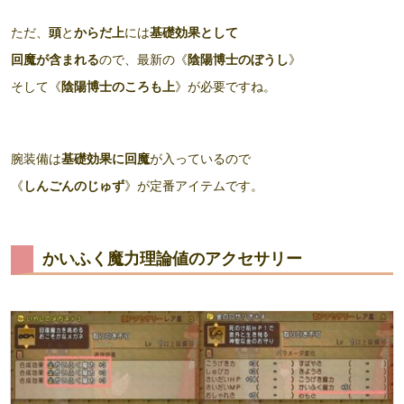
ただ、
頭
と
からだ上
には
基礎効果として
回魔が含まれる
ので、最新の《
陰陽博士のぼうし
》
そして《
陰陽博士のころも上
》が必要ですね。
腕装備は
基礎効果に回魔
が入っているので
《
しんごんのじゅず
》が定番アイテムです。
かいふく魔力理論値のアクセサリー