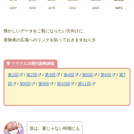
1027
1103
1170
1313
1403
1471
懐かしいデータをご覧になりたい方向けに、
冒険者の広場へのリンクを貼っておきますね☆彡
ドラクエ10歴代国勢調査
第1回
/
第2回
/
第3回
/
第4回
/
第5回
/
第6回
/
第7
回
/
第8回
/
第9回
/
第10回
/
第11回
昔は、夏じゃない時期にも