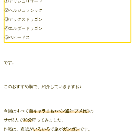
①アッシュリザード
②ヘルジュラシック
③アックスドラゴン
④エルダードラゴン
⑤ベヒードス
です。
このおすすめ順で、紹介していきますね♪
今回はすべて
自キャラまも+ハン盗2+ブメ旅1
の
サポ3人で
30分
狩ってみました。
作戦は、盗賊が
いろいろ
で旅が
ガンガン
です。