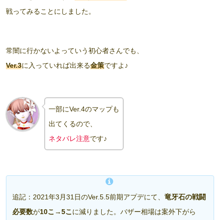
戦ってみることにしました。
常闇に行かないよっていう初心者さんでも、
Ver.3
に入っていれば出来る
金策
ですよ♪
一部にVer.4のマップも
出てくるので、
ネタバレ注意
です♪
追記：2021年3月31日のVer.5.5前期アプデにて、
竜牙石の戦闘
必要数
が
10こ→5こ
に減りました。バザー相場は案外下がら