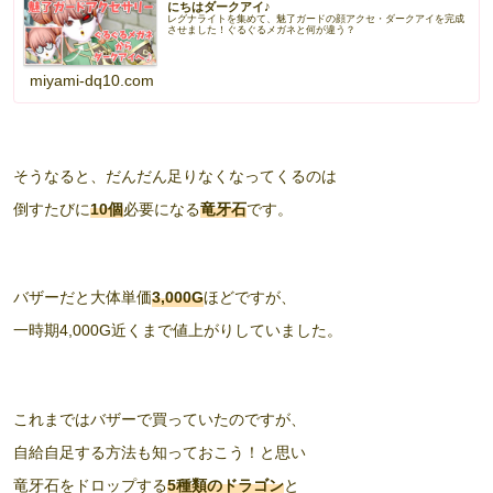
にちはダークアイ♪
レグナライトを集めて、魅了ガードの顔アクセ・ダークアイを完成
させました！ぐるぐるメガネと何が違う？
miyami-dq10.com
そうなると、だんだん足りなくなってくるのは
倒すたびに
10個
必要になる
竜牙石
です。
バザーだと大体単価
3,000G
ほどですが、
一時期4,000G近くまで値上がりしていました。
これまではバザーで買っていたのですが、
自給自足する方法も知っておこう！と思い
竜牙石をドロップする
5種類のドラゴン
と