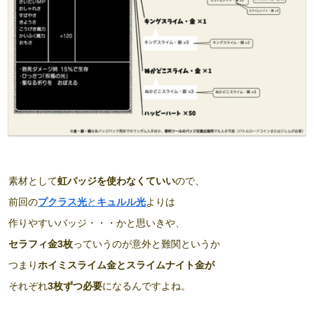
素材として
虹バッジを使わなくていい
ので、
前回の
プクラス光
と
キュルル光
よりは
作りやすいバッジ・・・かと思いきや、
セラフィ金3枚
っていうのが意外と難関というか
つまり
ホイミスライム金とスライムナイト金が
それぞれ
3枚ずつ必要
になるんですよね。