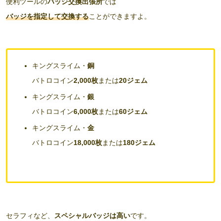
便利ツールの
バッジ交換出張所
では
バッジを指定して交換する
ことができますよ。
キングスライム・
銅
バトロコイン
2,000枚
または
20ジェム
キングスライム・
銀
バトロコイン
6,000枚
または
60ジェム
キングスライム・
金
バトロコイン
18,000枚
または
180ジェム
セラフィなど、
スペシャルバッジは高い
です。