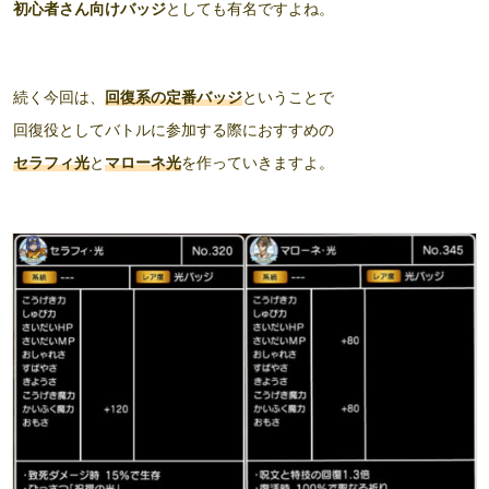
初心者さん向けバッジ
としても有名ですよね。
続く今回は、
回復系の定番バッジ
ということで
回復役としてバトルに参加する際におすすめの
セラフィ光
と
マローネ光
を作っていきますよ。