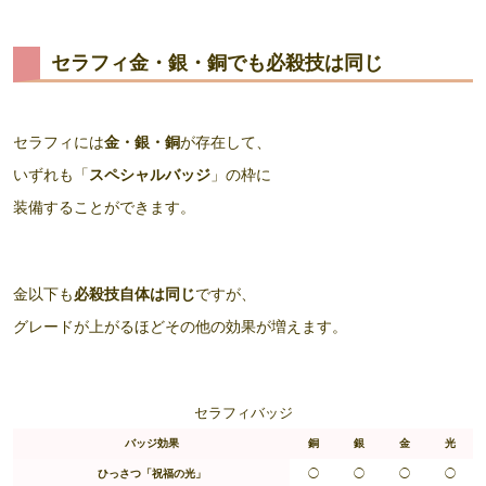
セラフィ金・銀・銅でも必殺技は同じ
セラフィには
金・銀・銅
が存在して、
いずれも「
スペシャルバッジ
」の枠に
装備することができます。
金以下も
必殺技自体は同じ
ですが、
グレードが上がるほどその他の効果が増えます。
セラフィバッジ
バッジ効果
銅
銀
金
光
ひっさつ「祝福の光」
◯
◯
◯
◯