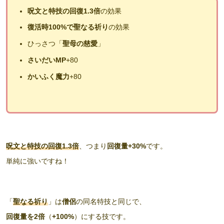
呪文と特技の回復1.3倍
の効果
復活時100%で聖なる祈り
の効果
ひっさつ「
聖母の慈愛
」
さいだいMP
+80
かいふく魔力
+80
呪文と特技の回復1.3倍
、つまり
回復量+30%
です。
単純に強いですね！
「
聖なる祈り
」は
僧侶
の同名特技と同じで、
回復量を2倍
（
+100%
）にする技です。