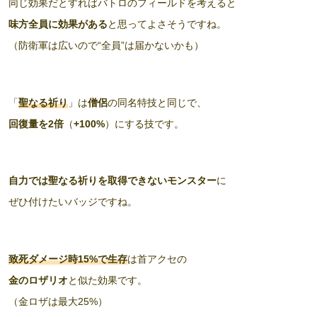
同じ効果だとすればバトロのフィールドを考えると
味方全員に効果がある
と思ってよさそうですね。
（防衛軍は広いので“全員”は届かないかも）
「
聖なる祈り
」は
僧侶
の同名特技と同じで、
回復量を2倍
（
+100%
）にする技です。
自力では聖なる祈りを取得できないモンスター
に
ぜひ付けたいバッジですね。
致死ダメージ時15%で生存
は首アクセの
金のロザリオ
と似た効果です。
（金ロザは最大25%）