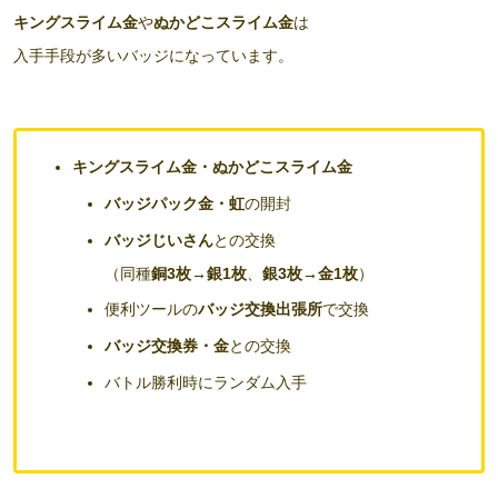
キングスライム金
や
ぬかどこスライム金
は
入手手段が多いバッジになっています。
キングスライム金・ぬかどこスライム金
バッジパック金・虹
の開封
バッジじいさん
との交換
（同種
銅3枚→銀1枚
、
銀3枚→金1枚
）
便利ツールの
バッジ交換出張所
で交換
バッジ交換券・金
との交換
バトル勝利時にランダム入手