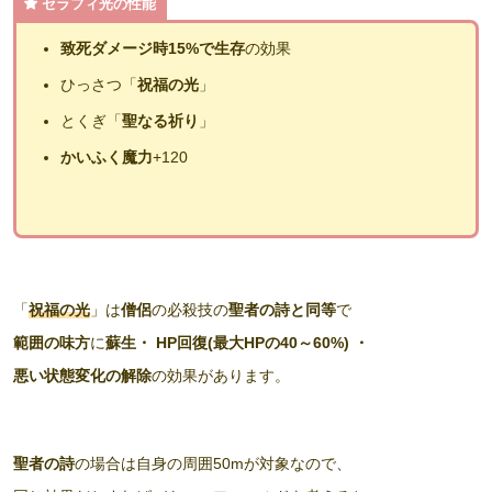
セラフィ光の性能
致死ダメージ時15%で生存
の効果
ひっさつ「
祝福の光
」
とくぎ「
聖なる祈り
」
かいふく魔力
+120
「
祝福の光
」は
僧侶
の必殺技の
聖者の詩と同等
で
範囲の味方
に
蘇生・ HP回復(最大HPの40～60%) ・
悪い状態変化の解除
の効果があります。
聖者の詩
の場合は自身の周囲50mが対象なので、