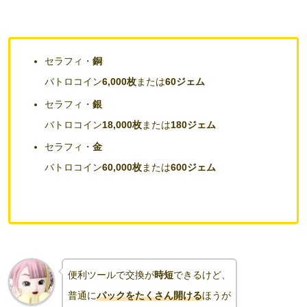
セラフィ・
銅
バトロコイン
6,000枚
または
60ジェム
セラフィ・
銀
バトロコイン
18,000枚
または
180ジェム
セラフィ・
金
バトロコイン
60,000枚
または
600ジェム
便利ツールで交換が
時短
できるけど、
普通に
パックをたくさん開ける
ほうが