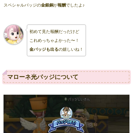
スペシャルバッジの
金銀銅
が
報酬
でしたよ♪
初めて見た報酬だっだけど
これめっちゃよかった〜！
金バッジも出る
の嬉しいね！
マローネ光バッジについて