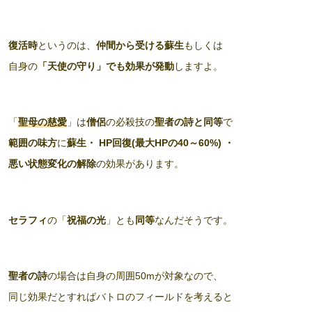
復活時
というのは、
仲間から受ける蘇生
もしくは
自身の
「天使の守り」でも効果が発動
しますよ。
「
聖母の慈愛
」は
僧侶
の必殺技の
聖者の詩と同等
で
範囲の味方
に
蘇生・ HP回復(最大HPの40～60%) ・
悪い状態変化の解除
の効果があります。
セラフィ
の「
祝福の光
」とも
同等
なんだそうです。
聖者の詩
の場合は自身の周囲50mが対象なので、
同じ効果だとすればバトロのフィールドを考えると