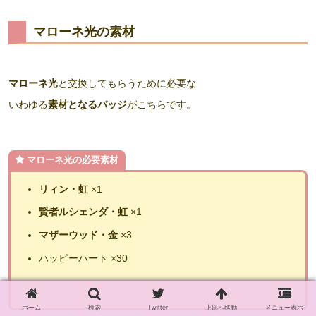
マローネ光の素材
マローネ光
と交換してもらうために必要な
いわゆる
素材となるバッジ
がこちらです。
マローネ光の必要素材
リィン・虹
×1
賢者ルシェンダ・虹
×1
マザーウッド・金
×3
ハッピーハート ×30
ホーム
検索
Twitter
上部へ移動
メニュー表示