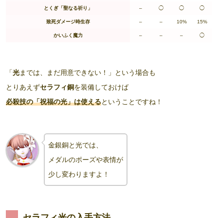
とくぎ「聖なる祈り」
–
◯
◯
◯
致死ダメージ時生存
–
–
10%
15%
かいふく魔力
–
–
–
◯
「
光
までは、まだ用意できない！」という場合も
とりあえず
セラフィ銅
を装備しておけば
必殺技の「祝福の光」は使える
ということですね！
金銀銅と光では、
メダルのポーズや表情が
少し変わりますよ！
セラフィ光の入手方法