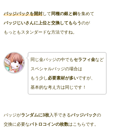
バッジパックを開封
して
同種の銀と銅
を集めて
バッジじいさんに上位と交換してもらう
のが
もっともスタンダードな方法ですね。
同じ金バッジの中でも
セラフィ金
など
スペシャルバッジの場合は
もう少し
必要素材が多い
ですが、
基本的な考え方は同じです！
バッジが
ランダムに3枚
入手できる
バッジパック
の
交換に必要な
バトロコインの枚数
はこちらです。