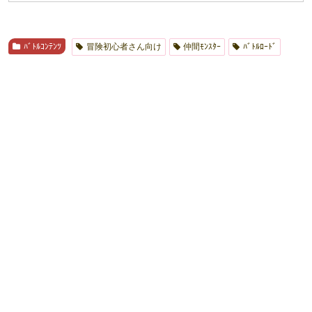
ﾊﾞﾄﾙｺﾝﾃﾝﾂ
冒険初心者さん向け
仲間ﾓﾝｽﾀｰ
ﾊﾞﾄﾙﾛｰﾄﾞ