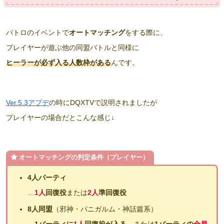
バトロのイベントで
オートマッチング
をする際に、
プレイヤーが遊ぶ他の同盟バトルと同様に
ヒーラーが必ず入る人数枠がある
んです。
Ver.5.3アプデ
の時にDQXTVで説明されましたが
プレイヤーの場合だとこんな感じ↓
オートマッチングの判定条件
（プレイヤー）
4人パーティ
…
1人
回復役
または
2人
準回復役
8人同盟
（邪神・パニガルム・神話篇系）
…
1パーティに
1人
回復役が入る、
または
1パーティの
全員