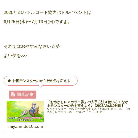
2025年のバトルロード協力バトルイベントは
6月25日(水)〜7月13日(日)ですよ。
それではおやすみなさい☆彡
よい夢をzzz
仲間モンスター
の
からだの色
を変える！
「おめかしレアカラー券」の入手方法＆使い方！なか
まモンスターの色を変えよう♪【2026/Ver.8.0対応】
なかまモンスターのからだの色を変える「おめかしカラー券」「お
めかしレアカラー券」について、ニードルマ...
miyami-dq10.com