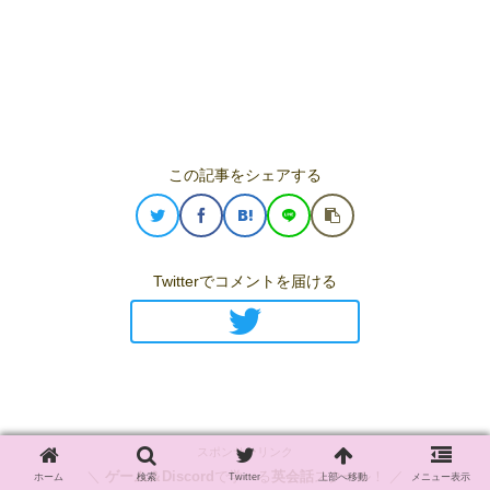
この記事をシェアする
Twitterでコメントを届ける
スポンサーリンク
＼
ゲーム＆Discord
で学べる
英会話
スクール！ ／
ホーム
検索
Twitter
上部へ移動
メニュー表示