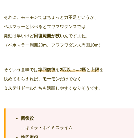
それに、モーモンではちょっと力不足というか、
ベホマラーと比べるとフワフワダンスでは
発動は早いけど
回復範囲が狭い
んですよね。
（ベホマラー周囲20m、フワフワダンス周囲10m）
そういう意味では
準回復役
を
2匹以上→2匹
と
上限
を
決めてもらえれば、
モーモン
だけでなく
ミステリドール
たちも活躍しやすくなりそうです。
回復役
…キメラ・ホイミスライム
準回復役