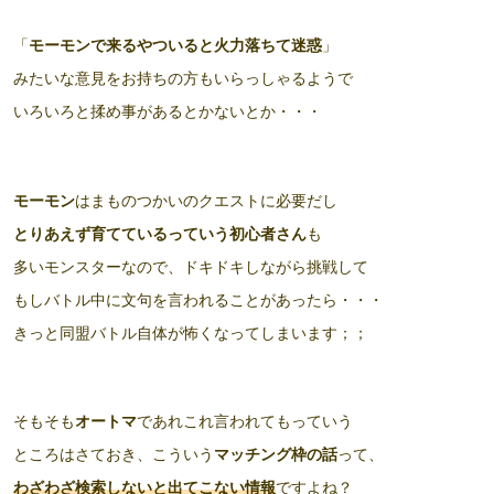
「
モーモンで来るやついると火力落ちて迷惑
」
みたいな意見をお持ちの方もいらっしゃるようで
いろいろと揉め事があるとかないとか・・・
モーモン
はまものつかいのクエストに必要だし
とりあえず育てているっていう初心者さん
も
多いモンスターなので、ドキドキしながら挑戦して
もしバトル中に文句を言われることがあったら・・・
きっと同盟バトル自体が怖くなってしまいます；；
そもそも
オートマ
であれこれ言われてもっていう
ところはさておき、こういう
マッチング枠の話
って、
わざわざ検索しないと出てこない情報
ですよね？