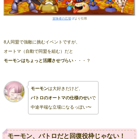
冒険者の広場
より引用
8人同盟で強敵に挑むイベントですが、
オートマ（自動で同盟を組む）だと
モーモンはちょっと活躍させづらい
・・・？
モーモン
は大好きだけど、
バトロのオートマの仕様のせい
で
中途半端な立場になるっぽい〜
モーモン、バトロだと回復役枠じゃない！