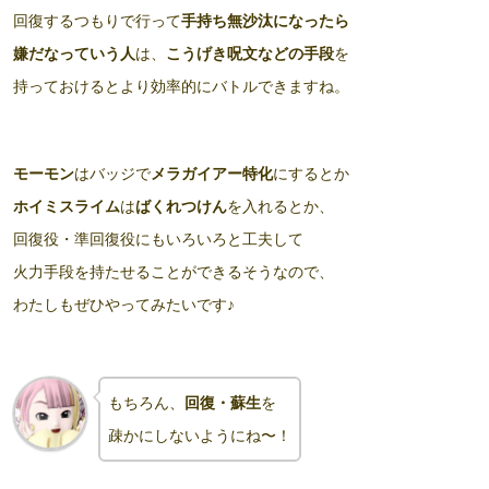
回復するつもりで行って
手持ち無沙汰になったら
嫌だなっていう人
は、
こうげき呪文などの手段
を
持っておけるとより効率的にバトルできますね。
モーモン
はバッジで
メラガイアー特化
にするとか
ホイミスライム
は
ばくれつけん
を入れるとか、
回復役・準回復役にもいろいろと工夫して
火力手段を持たせることができるそうなので、
わたしもぜひやってみたいです♪
もちろん、
回復・蘇生
を
疎かにしないようにね〜！