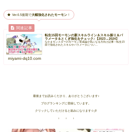
Ver.6.5後期で
大幅強化されたモーモン
！
転生15回モーモンの新スキルライン＆スキル振り＆パ
ラメータ＆とくぎ強化をチェック♪【2023→2024】
なかまモンスターのモーモン育成論が気になる方向け記事！転生15
回で強化されたスキルやパラメータについ...
miyami-dq10.com
最後までお読みくださり、ありがとうございます♪
ブログランキングに登録しています。
クリックしていただけると励みになります☆彡
↓ ↓ ↓