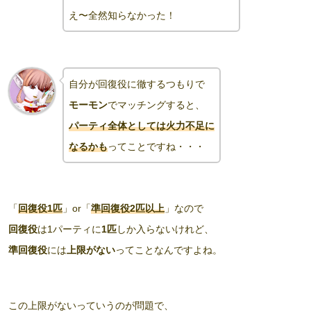
え〜全然知らなかった！
自分
が
回復役に徹するつもりで
モーモン
でマッチングすると、
パーティ全体としては火力不足に
なるかも
ってことですね・・・
「
回復役1匹
」or「
準回復役2匹以上
」なので
回復役
は1パーティに
1匹
しか入らないけれど、
準回復役
には
上限がない
ってことなんですよね。
この上限がないっていうのが問題で、