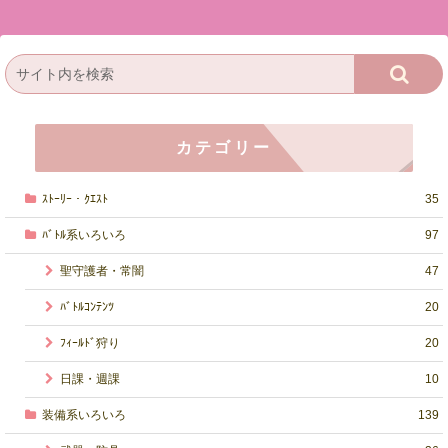
カテゴリー
ｽﾄｰﾘｰ・ｸｴｽﾄ
35
ﾊﾞﾄﾙ系いろいろ
97
聖守護者・常闇
47
ﾊﾞﾄﾙｺﾝﾃﾝﾂ
20
ﾌｨｰﾙﾄﾞ狩り
20
日課・週課
10
装備系いろいろ
139