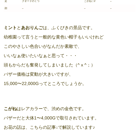
足
クオードのくつ
こがね◇2
–
顔
–
–
–
ミント
と
あおりんご
は、ふくびきの景品です。
幼稚園って言うと一般的な黄色い帽子もいいけれど
このやさしい色合いがなんだか素敵で、
いいなぁ使いたいなぁと思って・・・
頭もからだも奮発してしまいました（^ x ^；）
バザー価格は変動が大きいですが、
15,000〜22,000Gってところでしょうか。
こがね
はレアカラーで、渋めの金色です。
バザーだと大体1〜4,000Gで取引されています。
お花の話は、こちらの記事↓で解説しています♪