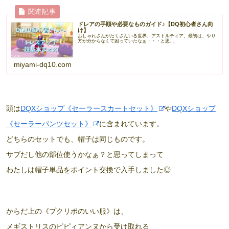
ドレアの手順や必要なものガイド♪【DQ初心者さん向
け】
おしゃれさんがたくさんいる世界、アストルティア。最初は、やり
方が分からなくて困っていたなぁ・・・と思...
miyami-dq10.com
頭は
DQXショップ《セーラースカートセット》
や
DQXショップ
《セーラーパンツセット》
に含まれています。
どちらのセットでも、帽子は同じものです。
サブだし他の部位使うかなぁ？と思ってしまって
わたしは帽子単品をポイント交換で入手しました◎
からだ上の《プクリポのいい服》は、
メギストリスのピピィアンヌから受け取れる