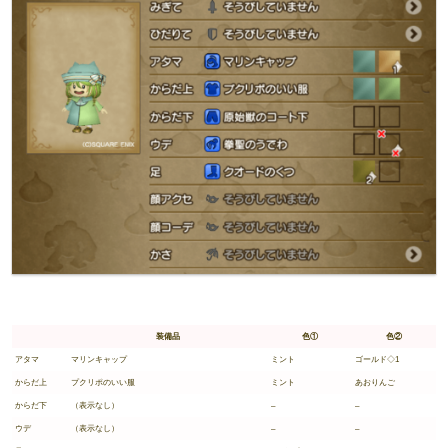
装備品
色①
色②
アタマ
マリンキャップ
ミント
ゴールド◇1
からだ上
プクリポのいい服
ミント
あおりんご
からだ下
（表示なし）
–
–
ウデ
（表示なし）
–
–