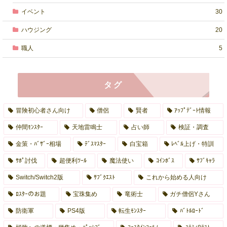
イベント
30
ハウジング
20
職人
5
タグ
冒険初心者さん向け
僧侶
賢者
ｱｯﾌﾟﾃﾞｰﾄ情報
仲間ﾓﾝｽﾀｰ
天地雷鳴士
占い師
検証・調査
金策・ﾊﾞｻﾞｰ相場
ﾃﾞｽﾏｽﾀｰ
白宝箱
ﾚﾍﾞﾙ上げ・特訓
ｻﾎﾟ討伐
超便利ﾂｰﾙ
魔法使い
ｺｲﾝﾎﾞｽ
ｻﾌﾞｷｬﾗ
Switch/Switch2版
ｻﾌﾞｸｴｽﾄ
これから始める人向け
ﾛｽﾀｰのお題
宝珠集め
竜術士
ガチ僧侶Yさん
防衛軍
PS4版
転生ﾓﾝｽﾀｰ
ﾊﾞﾄﾙﾛｰﾄﾞ