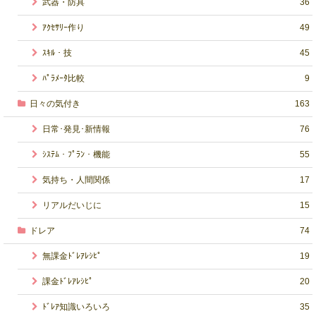
武器・防具
36
ｱｸｾｻﾘｰ作り
49
ｽｷﾙ・技
45
ﾊﾟﾗﾒｰﾀ比較
9
日々の気付き
163
日常･発見･新情報
76
ｼｽﾃﾑ・ﾌﾟﾗﾝ・機能
55
気持ち・人間関係
17
リアルだいじに
15
ドレア
74
無課金ﾄﾞﾚｱﾚｼﾋﾟ
19
課金ﾄﾞﾚｱﾚｼﾋﾟ
20
ﾄﾞﾚｱ知識いろいろ
35