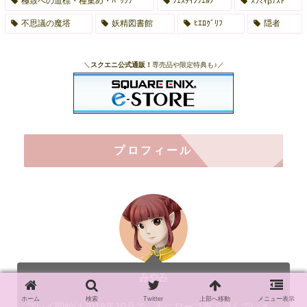
極致への道標・種集め・ﾊﾟｯｼﾌﾞ
ﾌｪｽﾀｲﾝﾌｪﾙﾉ
ｽﾗﾐｨβﾃｽﾄ
不思議の魔塔
妖精図書館
ﾋｴﾛｸﾞﾘﾌ
隠者
＼
スクエニ公式通販！
専売品や限定特典も♪／
プロフィール
みやみ
ホーム
検索
Twitter
上部へ移動
メニュー表示
プレイ開始は2018年10月で、主にローブ職で遊んでいま