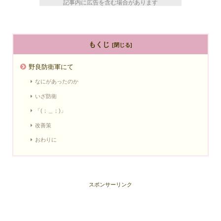
記事内に広告を含む場合があります
もくじ
野良防衛軍にて
なにがあったのか
いざ防衛
「(；＿；)」
改善策
おわりに
スポンサーリンク