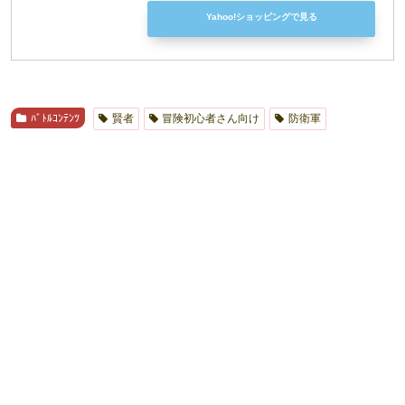
Yahoo!ショッピングで見る
ﾊﾞﾄﾙｺﾝﾃﾝﾂ
賢者
冒険初心者さん向け
防衛軍