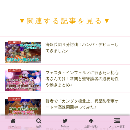
▼関連する記事を見る▼
ﾊﾞﾄﾙｺﾝﾃﾝﾂ
海妖兵団４分討伐！ハンバトデビューし
てきました♪
ﾊﾞﾄﾙｺﾝﾃﾝﾂ
フェスタ・インフェルノに行きたい初心
者さん向け！常闇と聖守護者の必要耐性
や動きまとめ♪
ﾊﾞﾄﾙｺﾝﾃﾝﾂ
賢者で「カンダタ後北上」異星防衛軍オ
ートマ高速周回やってみた♪
ホーム
検索
Twitter
上部へ移動
メニュー表示
ﾊﾞﾄﾙｺﾝﾃﾝﾂ
野良オートマッチングはギスギスして