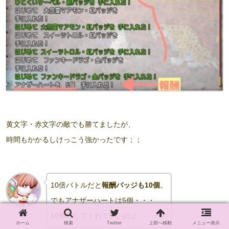
黄文字・赤文字の敵でも勝てましたが、
時間もかかるしけっこう強かったです；；
10倍バトルだと
報酬バッジも10個
。
でも
アナザーハートは5個・・・
10個にしてくれていいのよ・・・？
ホーム
検索
Twitter
上部へ移動
メニュー表示