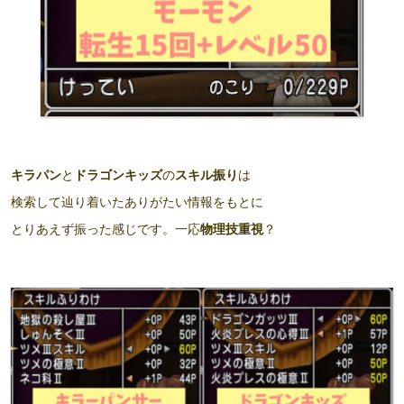
キラパン
と
ドラゴンキッズ
の
スキル振り
は
検索して辿り着いたありがたい情報をもとに
とりあえず振った感じです。一応
物理技重視
？