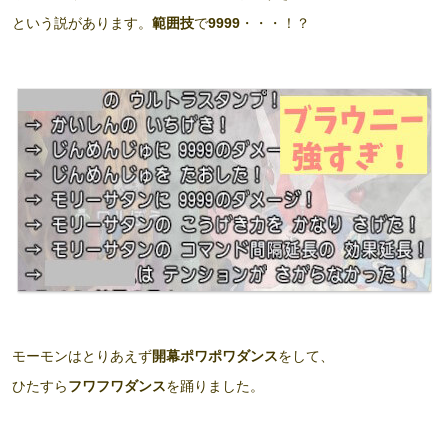
という説があります。
範囲技
で
9999
・・・！？
モーモンはとりあえず
開幕ポワポワダンス
をして、
ひたすら
フワフワダンス
を踊りました。