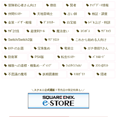
冒険初心者さん向け
僧侶
賢者
ｱｯﾌﾟﾃﾞｰﾄ情報
仲間ﾓﾝｽﾀｰ
天地雷鳴士
占い師
検証・調査
金策・ﾊﾞｻﾞｰ相場
ﾃﾞｽﾏｽﾀｰ
白宝箱
ﾚﾍﾞﾙ上げ・特訓
ｻﾎﾟ討伐
超便利ﾂｰﾙ
魔法使い
ｺｲﾝﾎﾞｽ
ｻﾌﾞｷｬﾗ
Switch/Switch2版
ｻﾌﾞｸｴｽﾄ
これから始める人向け
ﾛｽﾀｰのお題
宝珠集め
竜術士
ガチ僧侶Yさん
防衛軍
PS4版
転生ﾓﾝｽﾀｰ
ﾊﾞﾄﾙﾛｰﾄﾞ
極致への道標・種集め・ﾊﾟｯｼﾌﾞ
ﾌｪｽﾀｲﾝﾌｪﾙﾉ
ｽﾗﾐｨβﾃｽﾄ
不思議の魔塔
妖精図書館
ﾋｴﾛｸﾞﾘﾌ
隠者
＼
スクエニ公式通販！
専売品や限定特典も♪／