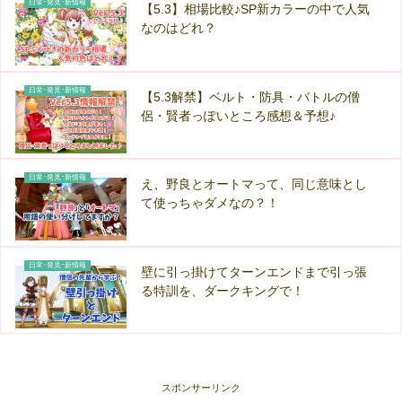
日常･発見･新情報
【5.3】相場比較♪SP新カラーの中で人気
なのはどれ？
日常･発見･新情報
【5.3解禁】ベルト・防具・バトルの僧
侶・賢者っぽいところ感想＆予想♪
日常･発見･新情報
え、野良とオートマって、同じ意味とし
て使っちゃダメなの？！
日常･発見･新情報
壁に引っ掛けてターンエンドまで引っ張
る特訓を、ダークキングで！
スポンサーリンク