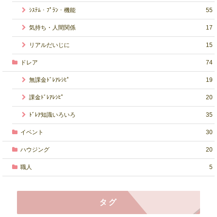
ｼｽﾃﾑ・ﾌﾟﾗﾝ・機能
55
気持ち・人間関係
17
リアルだいじに
15
ドレア
74
無課金ﾄﾞﾚｱﾚｼﾋﾟ
19
課金ﾄﾞﾚｱﾚｼﾋﾟ
20
ﾄﾞﾚｱ知識いろいろ
35
イベント
30
ハウジング
20
職人
5
タグ