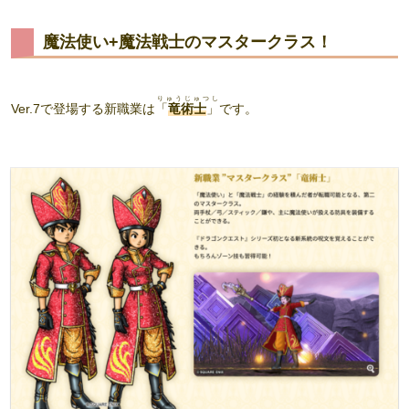
魔法使い+魔法戦士のマスタークラス！
りゅうじゅつし
Ver.7で登場する新職業は
「
竜術士
」
です。