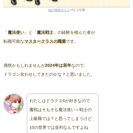
Ver.7特設サイト
より引用
「
魔法使い
」と「
魔法戦士
」の経験を積んだ者が
転職可能な
マスタークラスの職業
です。
偶然かもしれませんが
2024年は辰年
なので、
ドラゴン合わせしてきたのかな？と思いました。
わたしはドラクエ6が好きなので
魔戦はそもそも魔法使い＋戦士の
上級職では？と思ってしまうけど
、
10の世界では並列なんですよね