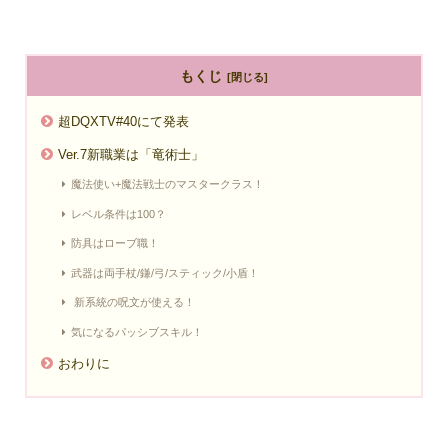
もくじ
超DQXTV#40にて発表
Ver.7新職業は「竜術士」
魔法使い+魔法戦士のマスタークラス！
レベル条件は100？
防具はローブ職！
武器は両手杖/鎌/弓/スティック/小盾！
新系統の呪文が使える！
気になるパッシブスキル！
おわりに