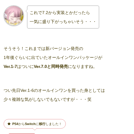
これで7.2から
実装
とかだったら
一気に盛り下がっちゃいそう・・・
そうそう！これまでは新バージョン発売の
1年後ぐらいに出ていたオールインワンパッケージが
Ver.1-7
はついに
Ver.7.0と同時発売
になりますね。
つい先日Ver.1-6のオールインワンを買った身としては
少々複雑な気がしないでもないですが・・・笑
PS4
から
Switch
に
移行
しました！