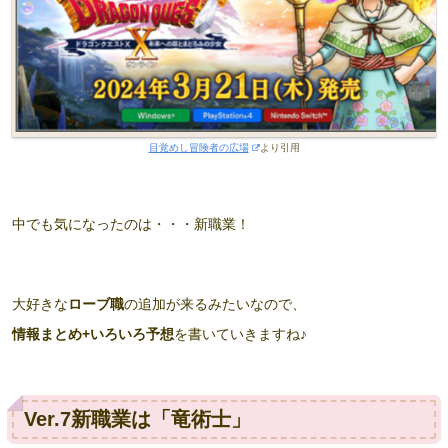
目覚めし冒険者の広場
より引用
中でも気になったのは・・・新職業！
大好きな
ローブ職
の追加が来るみたいなので、
情報まとめ+いろいろ予想
を書いていきますね♪
Ver.7新職業は「竜術士」