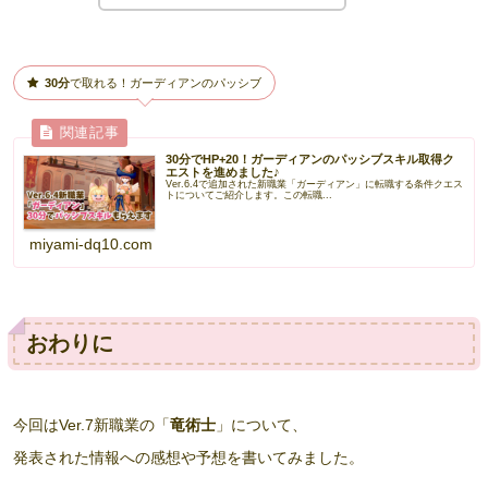
30分
で取れる！ガーディアンのパッシブ
30分でHP+20！ガーディアンのパッシブスキル取得ク
エストを進めました♪
Ver.6.4で追加された新職業「ガーディアン」に転職する条件クエス
トについてご紹介します。この転職...
miyami-dq10.com
おわりに
今回はVer.7新職業の「
竜術士
」について、
発表された情報への感想や予想を書いてみました。