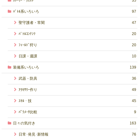
ｽﾄｰﾘｰ・ｸｴｽﾄ
35
ﾊﾞﾄﾙ系いろいろ
97
聖守護者・常闇
47
ﾊﾞﾄﾙｺﾝﾃﾝﾂ
20
ﾌｨｰﾙﾄﾞ狩り
20
日課・週課
10
装備系いろいろ
139
武器・防具
36
ｱｸｾｻﾘｰ作り
49
ｽｷﾙ・技
45
ﾊﾟﾗﾒｰﾀ比較
9
日々の気付き
163
日常･発見･新情報
76