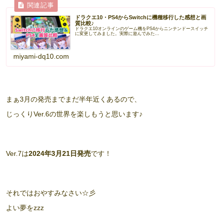
ドラクエ10・PS4からSwitchに機種移行した感想と画
質比較♪
ドラクエ10オンラインのゲーム機をPS4からニンテンドースイッチ
に変更してみました。実際に遊んでみた...
miyami-dq10.com
まぁ3月の発売までまだ半年近くあるので、
じっくりVer.6の世界を楽しもうと思います♪
Ver.7は
2024年3月21日発売
です！
それではおやすみなさい☆彡
よい夢をzzz