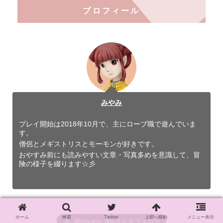
プロフィール
みやみ
プレイ開始は2018年10月で、主にローブ職で遊んでいま
す。
僧侶とメギストリスとモーモンが好きです。
おやすみ前にも読みやすい文章・写真多めを意識して、冒
険の様子を綴ります☆彡
ホーム
検索
Twitter
上部へ移動
メニュー表示