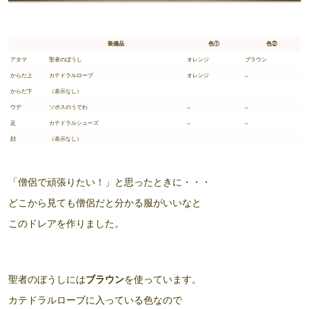
装備品
色①
色②
アタマ
聖者のぼうし
オレンジ
ブラウン
からだ上
カテドラルローブ
オレンジ
–
からだ下
（表示なし）
ウデ
ソポスのうでわ
–
–
足
カテドラルシューズ
–
–
顔
（表示なし）
「僧侶で頑張りたい！」と思ったときに・・・
どこから見ても僧侶だと分かる服
がいいなと
このドレアを作りました。
聖者のぼうしには
ブラウン
を使っています。
カテドラルローブに入っている色なので