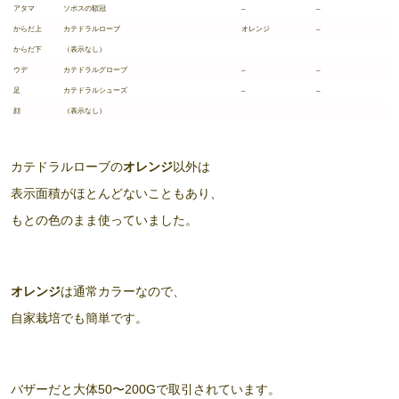
アタマ
ソポスの額冠
–
–
からだ上
カテドラルローブ
オレンジ
–
からだ下
（表示なし）
ウデ
カテドラルグローブ
–
–
足
カテドラルシューズ
–
–
顔
（表示なし）
カテドラルローブの
オレンジ
以外は
表示面積がほとんどないこともあり、
もとの色のまま使っていました。
オレンジ
は通常カラーなので、
自家栽培でも簡単です。
バザーだと大体50〜200Gで取引されています。