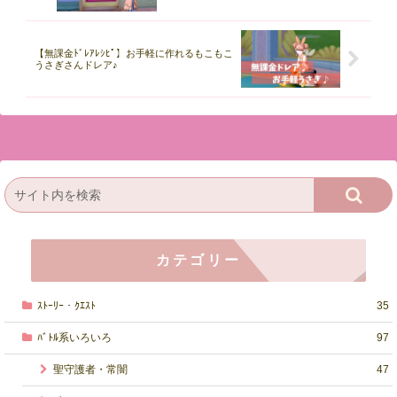
【無課金ﾄﾞﾚｱﾚｼﾋﾟ】お手軽に作れるもこもこ
うさぎさんドレア♪
カテゴリー
ｽﾄｰﾘｰ・ｸｴｽﾄ
35
ﾊﾞﾄﾙ系いろいろ
97
聖守護者・常闇
47