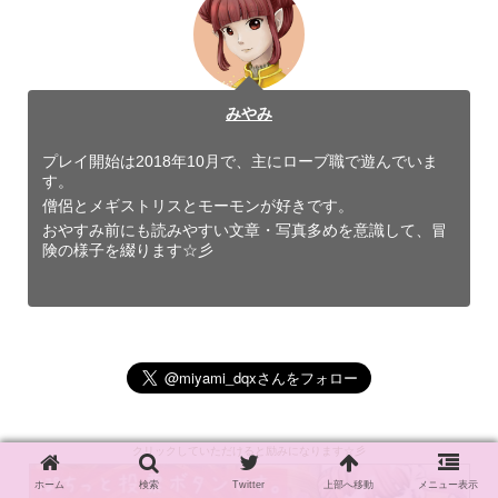
みやみ
プレイ開始は2018年10月で、主にローブ職で遊んでいま
す。
僧侶とメギストリスとモーモンが好きです。
おやすみ前にも読みやすい文章・写真多めを意識して、冒
険の様子を綴ります☆彡
クリックしていただけると励みになります☆彡
ホーム
検索
Twitter
上部へ移動
メニュー表示