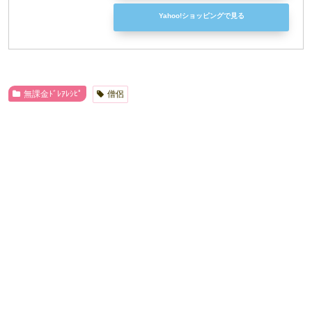
Yahoo!ショッピングで見る
無課金ﾄﾞﾚｱﾚｼﾋﾟ
僧侶