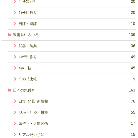
ﾊﾞﾄﾙｺﾝﾃﾝﾂ
20
ﾌｨｰﾙﾄﾞ狩り
20
日課・週課
10
装備系いろいろ
139
武器・防具
36
ｱｸｾｻﾘｰ作り
49
ｽｷﾙ・技
45
ﾊﾟﾗﾒｰﾀ比較
9
日々の気付き
163
日常･発見･新情報
76
ｼｽﾃﾑ・ﾌﾟﾗﾝ・機能
55
気持ち・人間関係
17
リアルだいじに
15