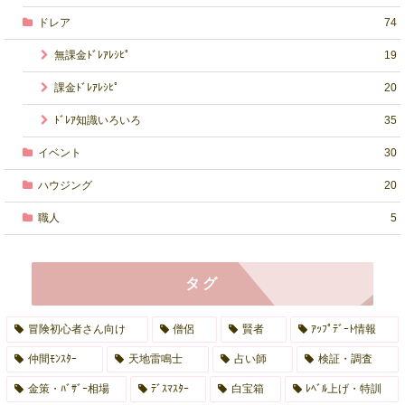
ドレア
74
無課金ﾄﾞﾚｱﾚｼﾋﾟ
19
課金ﾄﾞﾚｱﾚｼﾋﾟ
20
ﾄﾞﾚｱ知識いろいろ
35
イベント
30
ハウジング
20
職人
5
タグ
冒険初心者さん向け
僧侶
賢者
ｱｯﾌﾟﾃﾞｰﾄ情報
仲間ﾓﾝｽﾀｰ
天地雷鳴士
占い師
検証・調査
金策・ﾊﾞｻﾞｰ相場
ﾃﾞｽﾏｽﾀｰ
白宝箱
ﾚﾍﾞﾙ上げ・特訓