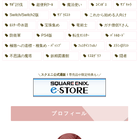
ｻﾎﾟ討伐
超便利ﾂｰﾙ
魔法使い
ｺｲﾝﾎﾞｽ
ｻﾌﾞｷｬﾗ
Switch/Switch2版
ｻﾌﾞｸｴｽﾄ
これから始める人向け
ﾛｽﾀｰのお題
宝珠集め
竜術士
ガチ僧侶Yさん
防衛軍
PS4版
転生ﾓﾝｽﾀｰ
ﾊﾞﾄﾙﾛｰﾄﾞ
極致への道標・種集め・ﾊﾟｯｼﾌﾞ
ﾌｪｽﾀｲﾝﾌｪﾙﾉ
ｽﾗﾐｨβﾃｽﾄ
不思議の魔塔
妖精図書館
ﾋｴﾛｸﾞﾘﾌ
隠者
＼
スクエニ公式通販！
専売品や限定特典も♪／
プロフィール