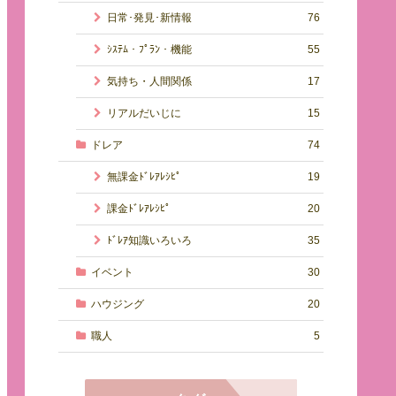
日常･発見･新情報
76
ｼｽﾃﾑ・ﾌﾟﾗﾝ・機能
55
気持ち・人間関係
17
リアルだいじに
15
ドレア
74
無課金ﾄﾞﾚｱﾚｼﾋﾟ
19
課金ﾄﾞﾚｱﾚｼﾋﾟ
20
ﾄﾞﾚｱ知識いろいろ
35
イベント
30
ハウジング
20
職人
5