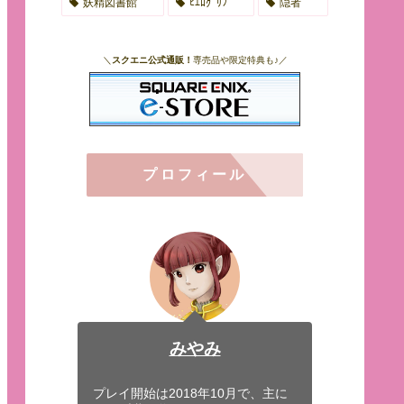
妖精図書館
ﾋｴﾛｸﾞﾘﾌ
隠者
＼
スクエニ公式通販！
専売品や限定特典も♪／
プロフィール
みやみ
プレイ開始は2018年10月で、主に