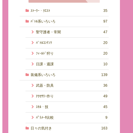
ｽﾄｰﾘｰ・ｸｴｽﾄ
35
ﾊﾞﾄﾙ系いろいろ
97
聖守護者・常闇
47
ﾊﾞﾄﾙｺﾝﾃﾝﾂ
20
ﾌｨｰﾙﾄﾞ狩り
20
日課・週課
10
装備系いろいろ
139
武器・防具
36
ｱｸｾｻﾘｰ作り
49
ｽｷﾙ・技
45
ﾊﾟﾗﾒｰﾀ比較
9
日々の気付き
163