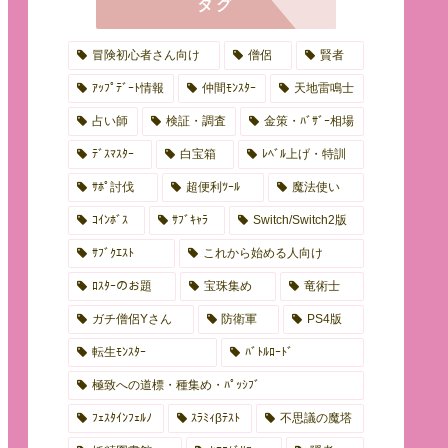
タグ
冒険初心者さん向け
僧侶
賢者
ｱｯﾌﾟﾃﾞｰﾄ情報
仲間ﾓﾝｽﾀｰ
天地雷鳴士
占い師
検証・調査
金策・ﾊﾞｻﾞｰ相場
ﾃﾞｽﾏｽﾀｰ
白宝箱
ﾚﾍﾞﾙ上げ・特訓
ｻﾎﾟ討伐
超便利ﾂｰﾙ
魔法使い
ｺｲﾝﾎﾞｽ
ｻﾌﾞｷｬﾗ
Switch/Switch2版
ｻﾌﾞｸｴｽﾄ
これから始める人向け
ﾛｽﾀｰのお題
宝珠集め
竜術士
ガチ僧侶Yさん
防衛軍
PS4版
転生ﾓﾝｽﾀｰ
ﾊﾞﾄﾙﾛｰﾄﾞ
極致への道標・種集め・ﾊﾟｯｼﾌﾞ
ﾌｪｽﾀｲﾝﾌｪﾙﾉ
ｽﾗﾐｨβﾃｽﾄ
不思議の魔塔