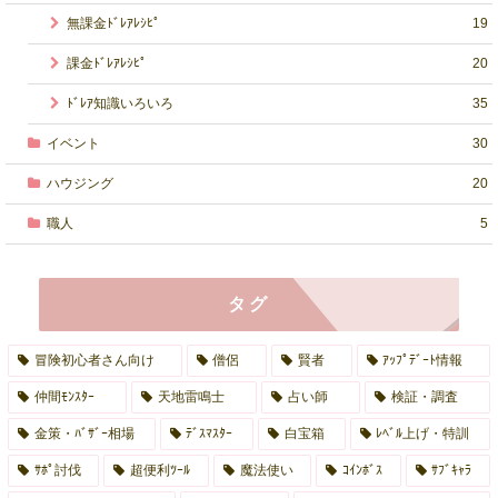
無課金ﾄﾞﾚｱﾚｼﾋﾟ
19
課金ﾄﾞﾚｱﾚｼﾋﾟ
20
ﾄﾞﾚｱ知識いろいろ
35
イベント
30
ハウジング
20
職人
5
タグ
冒険初心者さん向け
僧侶
賢者
ｱｯﾌﾟﾃﾞｰﾄ情報
仲間ﾓﾝｽﾀｰ
天地雷鳴士
占い師
検証・調査
金策・ﾊﾞｻﾞｰ相場
ﾃﾞｽﾏｽﾀｰ
白宝箱
ﾚﾍﾞﾙ上げ・特訓
ｻﾎﾟ討伐
超便利ﾂｰﾙ
魔法使い
ｺｲﾝﾎﾞｽ
ｻﾌﾞｷｬﾗ