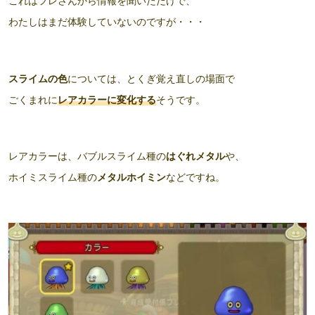
これはフレさんから情報を聞いただけで、
わたしはまだ体験していないのですが・・・
スライムの色
については、とくぎ覚え直しの場面で
ごくまれに
レアカラーに変化する
そうです。
レアカラーは、バブルスライム種の
はぐれメタル
や、
ホイミスライム種の
メタルホイミン
などですね。