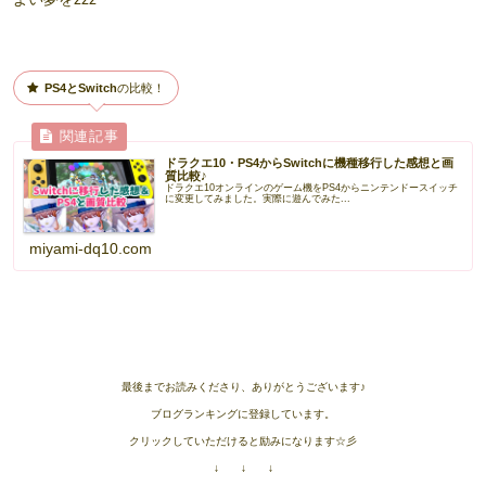
PS4とSwitch
の比較！
ドラクエ10・PS4からSwitchに機種移行した感想と画
質比較♪
ドラクエ10オンラインのゲーム機をPS4からニンテンドースイッチ
に変更してみました。実際に遊んでみた...
miyami-dq10.com
最後までお読みくださり、ありがとうございます♪
ブログランキングに登録しています。
クリックしていただけると励みになります☆彡
↓ ↓ ↓