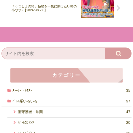
「うつしよの箱」極箱を一気に開けたい時の
小ワザ♪【2024/Ver.7.0】
カテゴリー
ｽﾄｰﾘｰ・ｸｴｽﾄ
35
ﾊﾞﾄﾙ系いろいろ
97
聖守護者・常闇
47
ﾊﾞﾄﾙｺﾝﾃﾝﾂ
20