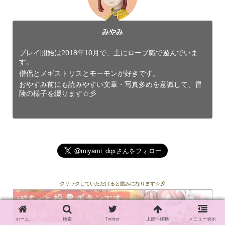
みやみ
プレイ開始は2018年10月で、主にローブ職で遊んでいま
す。
僧侶とメギストリスとモーモンが好きです。
おやすみ前にも読みやすい文章・写真多めを意識して、冒
険の様子を綴ります☆彡
クリックしていただけると励みになります☆彡
ホーム
検索
Twitter
上部へ移動
メニュー表示