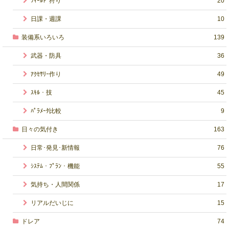
ﾌｨｰﾙﾄﾞ狩り
20
日課・週課
10
装備系いろいろ
139
武器・防具
36
ｱｸｾｻﾘｰ作り
49
ｽｷﾙ・技
45
ﾊﾟﾗﾒｰﾀ比較
9
日々の気付き
163
日常･発見･新情報
76
ｼｽﾃﾑ・ﾌﾟﾗﾝ・機能
55
気持ち・人間関係
17
リアルだいじに
15
ドレア
74