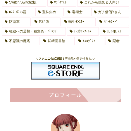
Switch/Switch2版
ｻﾌﾞｸｴｽﾄ
これから始める人向け
ﾛｽﾀｰのお題
宝珠集め
竜術士
ガチ僧侶Yさん
防衛軍
PS4版
転生ﾓﾝｽﾀｰ
ﾊﾞﾄﾙﾛｰﾄﾞ
極致への道標・種集め・ﾊﾟｯｼﾌﾞ
ﾌｪｽﾀｲﾝﾌｪﾙﾉ
ｽﾗﾐｨβﾃｽﾄ
不思議の魔塔
妖精図書館
ﾋｴﾛｸﾞﾘﾌ
隠者
＼
スクエニ公式通販！
専売品や限定特典も♪／
プロフィール