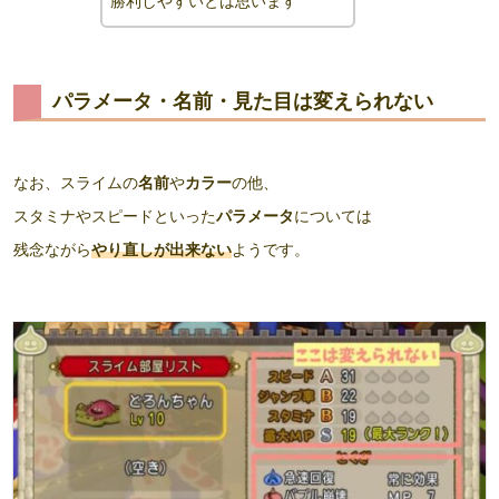
勝利しやすいとは思います
パラメータ・名前・見た目は変えられない
なお、スライムの
名前
や
カラー
の他、
スタミナやスピードといった
パラメータ
については
残念ながら
やり直しが出来ない
ようです。